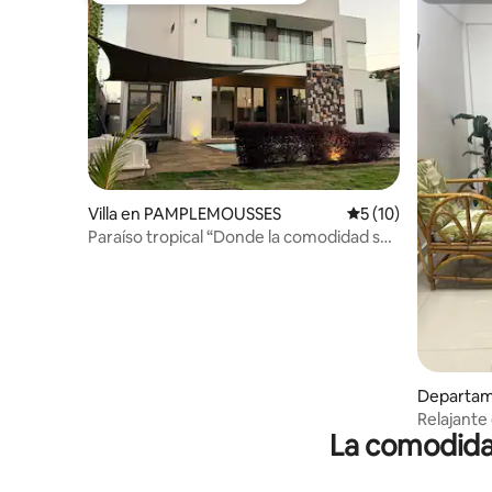
Villa en PAMPLEMOUSSES
Calificación promed
5 (10)
Paraíso tropical “Donde la comodidad se
encuentra con la elegancia”.
Departam
s
Relajante
La comodidad
junto al m