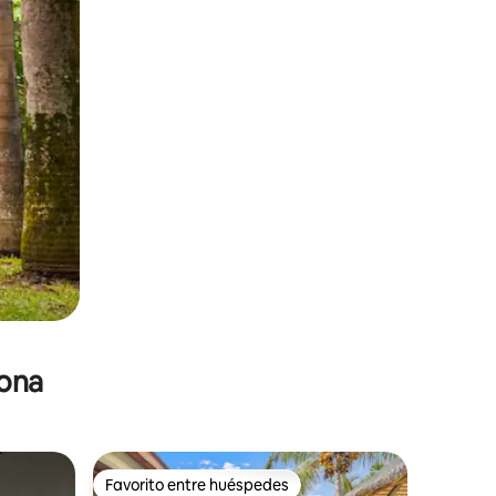
zona
Favorito entre huéspedes
Favorito entre huéspedes