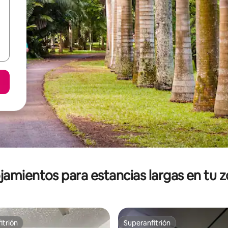
jamientos para estancias largas en tu 
itrión
Superanfitrión
itrión
Superanfitrión