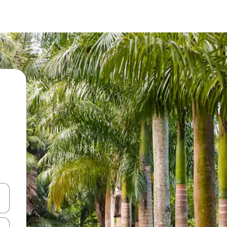
vegar usando las teclas de las flechas hacia arriba y hacia abajo, o b