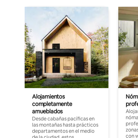
Alojamientos
Nóma
completamente
profe
amueblados
Aloj
nómad
Desde cabañas pacíficas en
profe
las montañas hasta prácticos
zonas
departamentos en el medio
con w
de la ciudad, estos