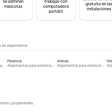
Se admiten
trabajar con
gratuito en la
mascotas
computadora
instalaciones
portátil
s de alojamientos
Florencia
Atenas
Mi
Alojamientos para estancias largas
Alojamientos para estancias largas
Alojamientos para estancias largas
zonas y propiedades.