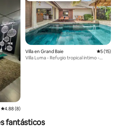
Villa en Grand Baie
Calificación prome
5 (15)
Villa Luma - Refugio tropical íntimo -
Grand Baie
iones
Calificación promedio: 4.88 de 5; 8 evaluaciones
4.88 (8)
s fantásticos