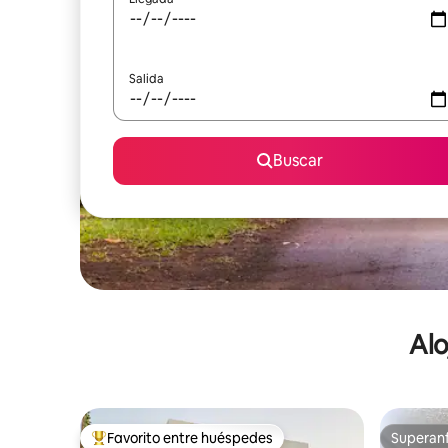
Salida
Buscar
Alo
Favorito entre huéspedes
Superanf
De los mejores en Favorito entre huéspedes
Superanf