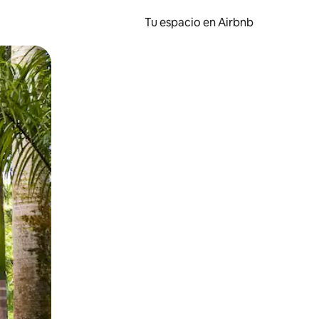
Tu espacio en Airbnb
ien tocando y deslizando la pantalla.