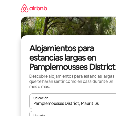
Ir
al
contenido
Alojamientos para
estancias largas en
Pamplemousses District
Descubre alojamientos para estancias largas
que te harán sentir como en casa durante un
mes o más.
Ubicación
Cuando los resultados estén disponibles, podrás na
Llegada