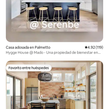
Casa adosada en Palmetto
Calificación p
4.92 (119)
Hygge House @ Mado - Una propiedad de bienestar en
Serenbe
Favorito entre huéspedes
Favorito entre huéspedes