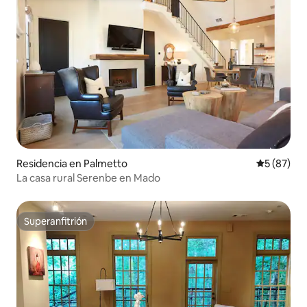
Residencia en Palmetto
Calificaci
5 (87)
La casa rural Serenbe en Mado
Superanfitrión
Superanfitrión