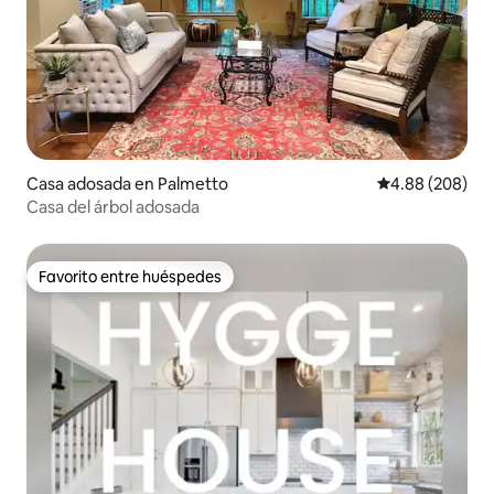
Casa adosada en Palmetto
Calificación pr
4.88 (208)
Casa del árbol adosada
Favorito entre huéspedes
Favorito entre huéspedes