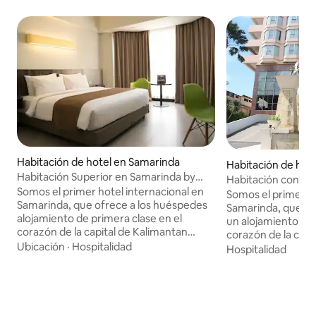
Habitación de hotel en Samarinda
Habitación de hot
Habitación Superior en Samarinda by
Habitación con d
Swiss-Belhotel
Somos el primer hotel internacional en
by Swiss-Belhotel
Somos el primer ho
Samarinda, que ofrece a los huéspedes
Samarinda, que of
alojamiento de primera clase en el
un alojamiento de 
corazón de la capital de Kalimantan
corazón de la capit
Oriental. Ubicado estratégicamente en
Ubicación
·
Hospitalidad
Kalimantan. Estra
Hospitalidad
el distrito de negocios de Samarinda, la
en el distrito fina
ciudad capital de Kalimantan Oriental,
capital de East K
contamos con acceso directo a la Plaza
con acceso directo
Central, uno de los centros comerciales
uno de los centro
más grandes de Samarinda, así como
grandes de Samari