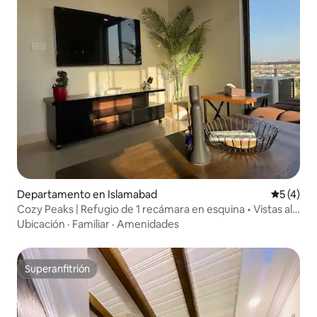
Departamento en Islamabad
Calificac
5 (4)
Cozy Peaks | Refugio de 1 recámara en esquina • Vistas al
atardecer
Ubicación
·
Familiar
·
Amenidades
Superanfitrión
Superanfitrión