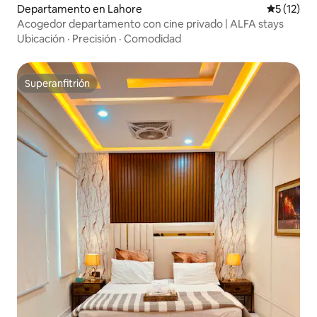
Departamento en Lahore
Calificaci
5 (12)
Acogedor departamento con cine privado | ALFA stays
Ubicación
·
Precisión
·
Comodidad
Superanfitrión
Superanfitrión