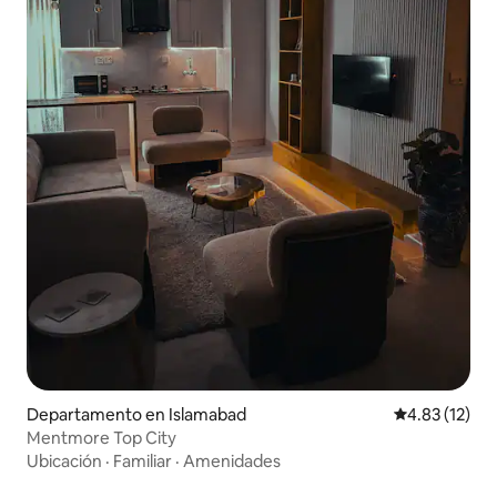
Departamento en Islamabad
Calificación 
4.83 (12)
Mentmore Top City
Ubicación
·
Familiar
·
Amenidades