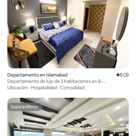
Departamento en Islamabad
Calificac
5 (3)
Departamento de lujo de 3 habitaciones en B-
17/Islamabad
Ubicación
·
Hospitalidad
·
Comodidad
Superanfitrión
Superanfitrión