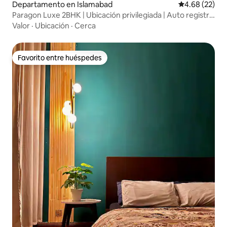
Departamento en Islamabad
Calificación p
4.68 (22)
Paragon Luxe 2BHK | Ubicación privilegiada | Auto registro
de entrada
Valor
·
Ubicación
·
Cerca
Favorito entre huéspedes
Favorito entre huéspedes