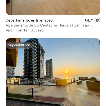
Departamento en Islamabad
Calificación 
4.74 (19)
Apartamento de lujo Centaurus | Piscina | Gimnasio |
Vistas al horizonte
Valor
·
Familiar
·
Acceso
Superanfitrión
Superanfitrión