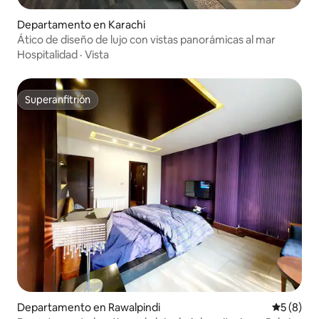
Departamento en Karachi
Ático de diseño de lujo con vistas panorámicas al mar
Hospitalidad
·
Vista
Superanfitrión
Superanfitrión
Departamento en Rawalpindi
Calificac
5 (8)