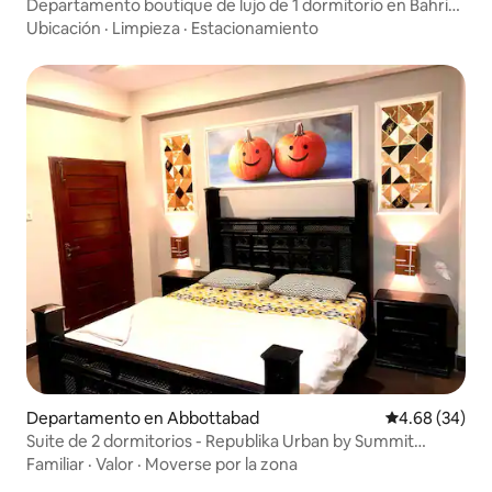
Departamento boutique de lujo de 1 dormitorio en Bahria
Town
Ubicación
·
Limpieza
·
Estacionamiento
Departamento en Abbottabad
Calificación p
4.68 (34)
Suite de 2 dormitorios - Republika Urban by Summit
Resorts
Familiar
·
Valor
·
Moverse por la zona