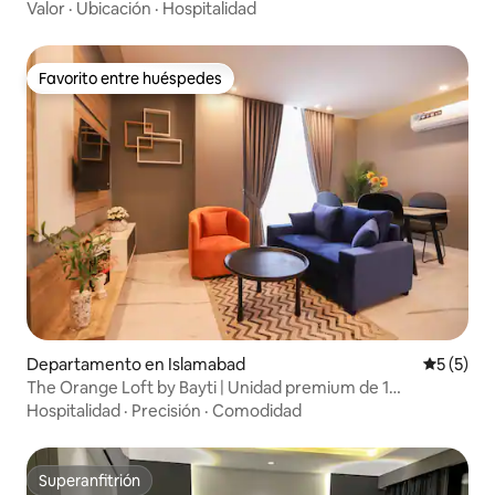
2 minutos
Valor
·
Ubicación
·
Hospitalidad
Favorito entre huéspedes
Favorito entre huéspedes
Departamento en Islamabad
Calificac
5 (5)
The Orange Loft by Bayti | Unidad premium de 1
dormitorio
Hospitalidad
·
Precisión
·
Comodidad
Superanfitrión
Superanfitrión