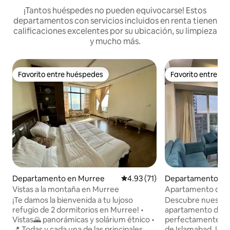
¡Tantos huéspedes no pueden equivocarse! Estos
departamentos con servicios incluidos en renta tienen
calificaciones excelentes por su ubicación, su limpieza
y mucho más.
Favorito entre huéspedes
Favorito entre h
Favorito entre huéspedes
Favorito entre h
Departamento en Murree
Calificación promedio: 4.93 de 
4.93 (71)
Departamento en 
Vistas a la montaña en Murree
Apartamento de 1 d
ciudad y balcón | 
¡Te damos la bienvenida a tu lujoso
Descubre nuestro
refugio de 2 dormitorios en Murree! •
apartamento de un
Vistas🌄 panorámicas y solárium étnico •
perfectamente ub
📍 Todas y cada una de las principales
de Islamabad. Ideal