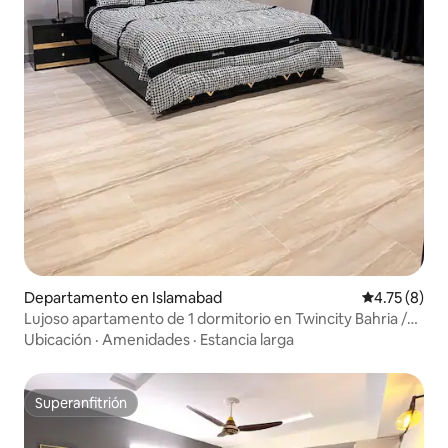
Departamento en Islamabad
Calificación
4.75 (8)
Lujoso apartamento de 1 dormitorio en Twincity Bahria /
Isb
Ubicación
·
Amenidades
·
Estancia larga
Superanfitrión
Superanfitrión