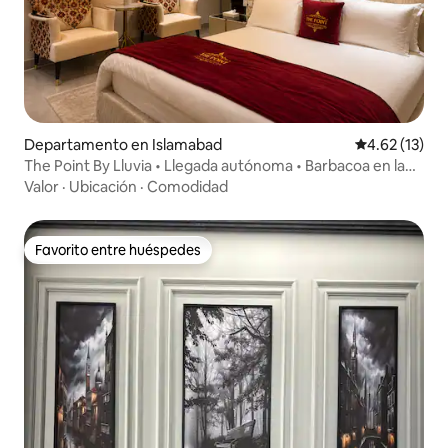
Departamento en Islamabad
Calificación 
4.62 (13)
The Point By Lluvia • Llegada autónoma • Barbacoa en la
azotea
Valor
·
Ubicación
·
Comodidad
Favorito entre huéspedes
Favorito entre huéspedes