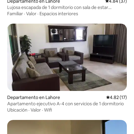
Departamento en Lahore
Calificación p
4.84 (37)
Lujosa escapada de 1 dormitorio con sala de estar
separada
Familiar
·
Valor
·
Espacios interiores
Departamento en Lahore
Calificación 
4.82 (17)
Apartamento ejecutivo A-4 con servicios de 1 dormitorio
Ubicación
·
Valor
·
Wifi