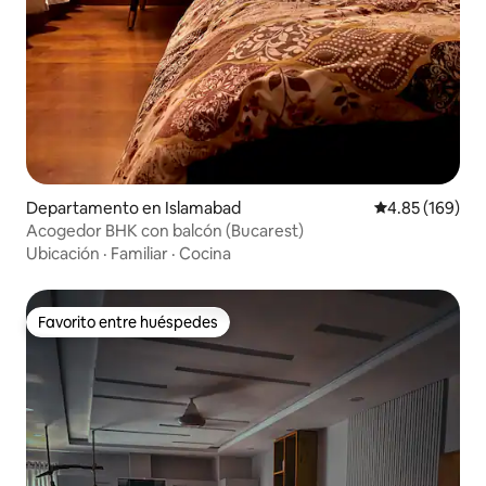
Departamento en Islamabad
Calificación pr
4.85 (169)
Acogedor BHK con balcón (Bucarest)
Ubicación
·
Familiar
·
Cocina
Favorito entre huéspedes
Favorito entre huéspedes