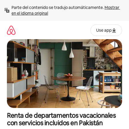
Ir
Parte del contenido se tradujo automáticamente. 
Mostrar 
al
en el idioma original
contenido
Use app
Renta de departamentos vacacionales
con servicios incluidos en Pakistán