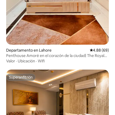
Departamento en Lahore
Calificación p
4.88 (69)
Penthouse Amoré en el corazón de la ciudad| The Royal
Escape
Valor
·
Ubicación
·
Wifi
Superanfitrión
Superanfitrión