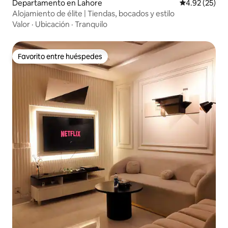
Departamento en Lahore
Calificación 
4.92 (25)
Alojamiento de élite | Tiendas, bocados y estilo
Valor
·
Ubicación
·
Tranquilo
Favorito entre huéspedes
Favorito entre huéspedes