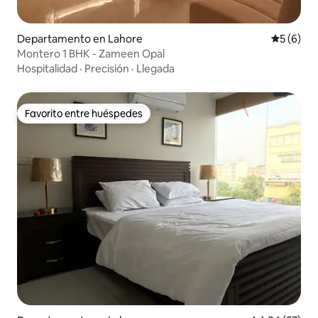
Departamento en Lahore
Calificac
5 (6)
Montero 1 BHK - Zameen Opal
Hospitalidad
·
Precisión
·
Llegada
Favorito entre huéspedes
Favorito entre huéspedes