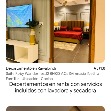
Departamento en Rawalpindi
Calificaci
5 (13)
Suite Ruby Wandernest|2 BHK|3 ACs |Gimnasio |Netflix
Familiar
·
Ubicación
·
Cocina
Departamentos en renta con servicios
incluidos con lavadora y secadora