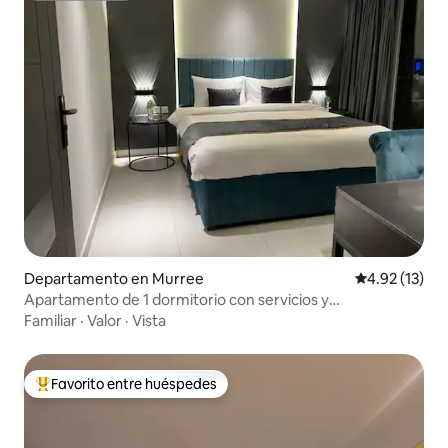
Departamento en Murree
Calificación 
4.92 (13)
Apartamento de 1 dormitorio con servicios y
aparcamiento gratuito
Familiar
·
Valor
·
Vista
Favorito entre huéspedes
De los mejores en Favorito entre huéspedes