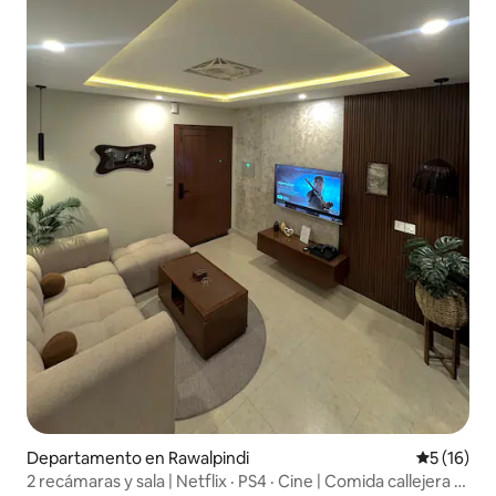
Departamento en Rawalpindi
Calificaci
5 (16)
2 recámaras y sala | Netflix · PS4 · Cine | Comida callejera a