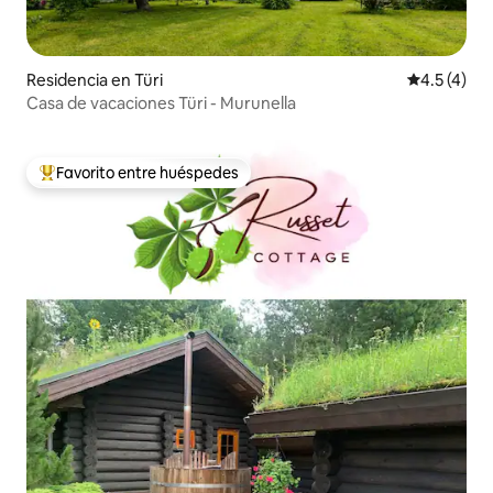
Residencia en Türi
Calificació
4.5 (4)
Casa de vacaciones Türi - Murunella
Favorito entre huéspedes
De los mejores en Favorito entre huéspedes