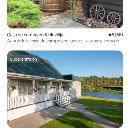
Casa de campo en Kriilevälja
Calificaci
5 (68)
Acogedora casa de campo con jacuzzi, saunas y zona de
barbacoa
Superanfitrión
Superanfitrión