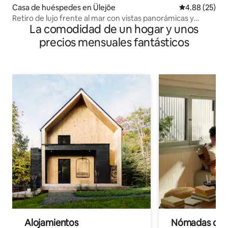
Casa de huéspedes en Ülejõe
Calificación p
4.88 (25)
Retiro de lujo frente al mar con vistas panorámicas y
La comodidad de un hogar y unos
sauna
precios mensuales fantásticos
Alojamientos
Nómadas digit