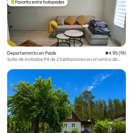
Favorito entre huéspedes
De los mejores en Favorito entre huéspedes
Departamento en Paide
Calificación 
4.95 (19)
Suite de invitados P4 de 2 habitaciones en el centro de
Paide