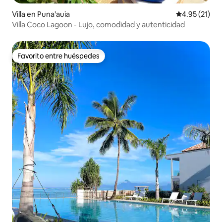
Villa en Puna'auia
Calificación 
4.95 (21)
Villa Coco Lagoon - Lujo, comodidad y autenticidad
Favorito entre huéspedes
Favorito entre huéspedes