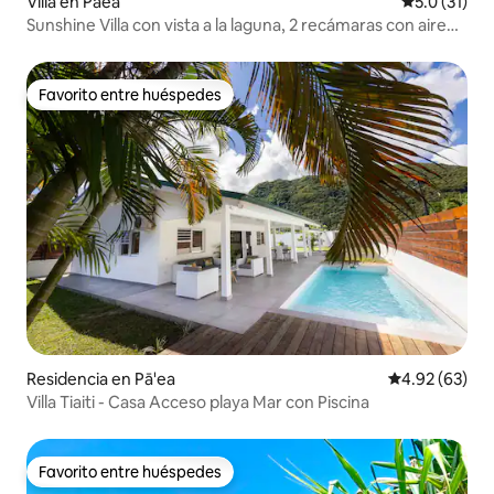
Villa en Paea
Calificación
5.0 (31)
Sunshine Villa con vista a la laguna, 2 recámaras con aire
acondicionado
Favorito entre huéspedes
Favorito entre huéspedes
Residencia en Pā'ea
Calificación p
4.92 (63)
Villa Tiaiti - Casa Acceso playa Mar con Piscina
Favorito entre huéspedes
Favorito entre huéspedes