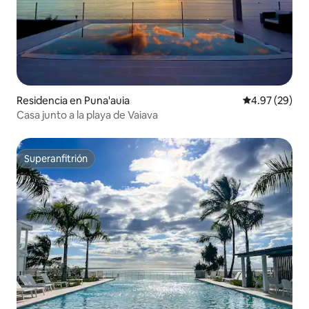
Residencia en Puna'auia
Calificación p
4.97 (29)
Casa junto a la playa de Vaiava
Superanfitrión
Superanfitrión