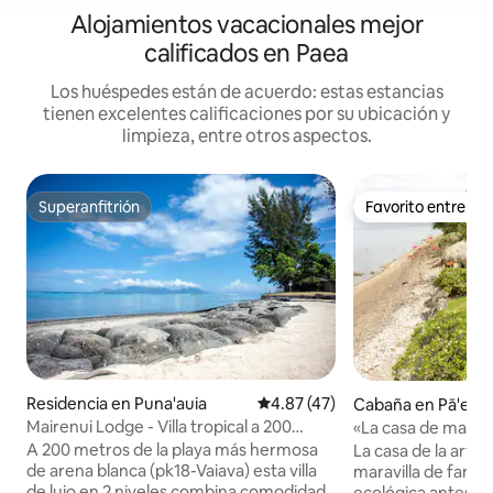
Alojamientos vacacionales mejor
calificados en Paea
Los huéspedes están de acuerdo: estas estancias
tienen excelentes calificaciones por su ubicación y
limpieza, entre otros aspectos.
Superanfitrión
Favorito entre h
Superanfitrión
Favorito entre h
Residencia en Puna'auia
Calificación promedio: 4.87 de 
4.87 (47)
Cabaña en Pā'ea
Mairenui Lodge - Villa tropical a 200
«La casa de madera
metros de las playas
mar»
A 200 metros de la playa más hermosa
La casa de la artis
de arena blanca (pk18-Vaiava) esta villa
maravilla de fanta
de lujo en 2 niveles combina comodidad
ecológica antes de