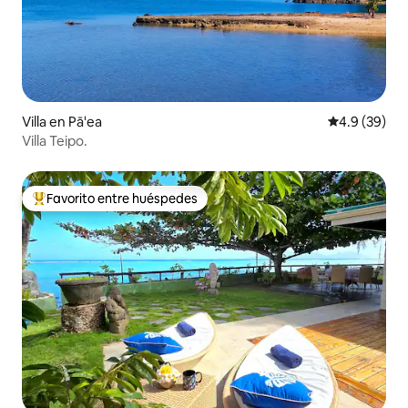
Villa en Pā'ea
Calificación
4.9 (39)
Villa Teipo.
Favorito entre huéspedes
De los mejores en Favorito entre huéspedes