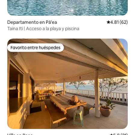
Departamento en Pā'ea
Calificación 
4.81 (62)
Taina Iti | Acceso a la playa y piscina
Favorito entre huéspedes
Favorito entre huéspedes