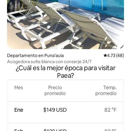
Departamento en Puna'auia
Calificación 
4.73 (48)
Acogedora suite blanca con conserje 24/7
¿Cuál es la mejor época para visitar
Paea?
Mes
Precio
Temp.
promedio
promedio
Ene
$149 USD
82 °F