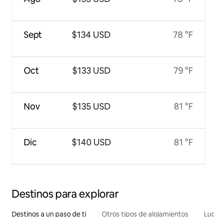
Sept
$134 USD
78 °F
Oct
$133 USD
79 °F
Nov
$135 USD
81 °F
Dic
$140 USD
81 °F
Destinos para explorar
Destinos a un paso de ti
Otros tipos de alojamientos
Lug