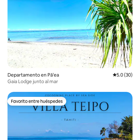
Departamento en Pā'ea
Calificación
5.0 (30)
Gaia Lodge junto al mar
Favorito entre huéspedes
Favorito entre huéspedes