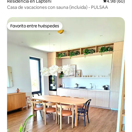
Residencia en Laptēni
Calificación p
4.98 (60)
Casa de vacaciones con sauna (incluida) - PULSAA
Favorito entre huéspedes
Favorito entre huéspedes