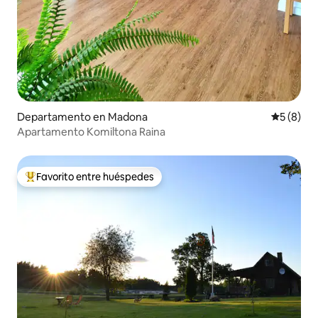
Departamento en Madona
Calificac
5 (8)
Apartamento Komiltona Raina
Favorito entre huéspedes
De los mejores en Favorito entre huéspedes