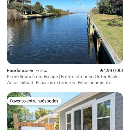
Residencia en Frisco
Calificación pr
4.94 (100)
Prime Soundfront Escape | Frente al mar en Outer Banks
Accesibilidad
·
Espacios exteriores
·
Estacionamiento
Favorito entre huéspedes
Favorito entre huéspedes