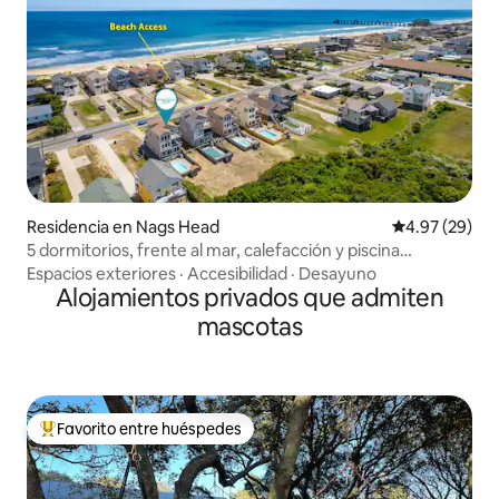
Residencia en Nags Head
Calificación p
4.97 (29)
5 dormitorios, frente al mar, calefacción y piscina
climatizada/jacuzzi.
Espacios exteriores
·
Accesibilidad
·
Desayuno
Alojamientos privados que admiten
mascotas
Favorito entre huéspedes
De los mejores en Favorito entre huéspedes