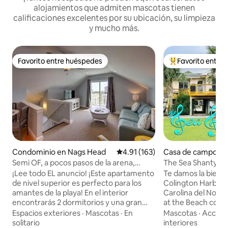
alojamientos que admiten mascotas tienen
calificaciones excelentes por su ubicación, su limpieza
y mucho más.
Favorito entre huéspedes
Favorito entre
Favorito entre huéspedes
De los mejores en
Condominio en Nags Head
Calificación promedio: 4.91 de 5
4.91 (163)
Casa de campo en K
Hills
Semi OF, a pocos pasos de la arena,
The Sea Shanty - 
paseo a restaurantes, mascotas
admiten perros, ¡v
¡Lee todo EL anuncio! ¡Este apartamento
Te damos la bienv
de nivel superior es perfecto para los
Colington Harbour e
amantes de la playa! En el interior
Carolina del Nort
encontrarás 2 dormitorios y una gran
at the Beach con v
comida en la cocina. Hay una sala de
Sound en el patio 
Espacios exteriores
·
Mascotas
·
En
Mascotas
·
Accesib
estar orientada al mar con una gran
juega, distribuye 
solitario
interiores