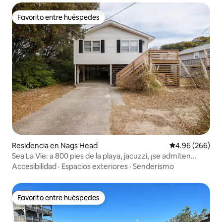
Favorito entre huéspedes
Favorito entre huéspedes
Residencia en Nags Head
Calificación pr
4.96 (266)
Sea La Vie: a 800 pies de la playa, jacuzzi, ¡se admiten
perros!
Accesibilidad
·
Espacios exteriores
·
Senderismo
Favorito entre huéspedes
Favorito entre huéspedes