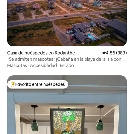
Casa de huéspedes en Rodanthe
Calificación pr
4.86 (389)
*Se admiten mascotas* ¡Cabaña en la playa de la isla con
piscina!
Mascotas
·
Accesibilidad
·
Estado
Favorito entre huéspedes
De los mejores en Favorito entre huéspedes