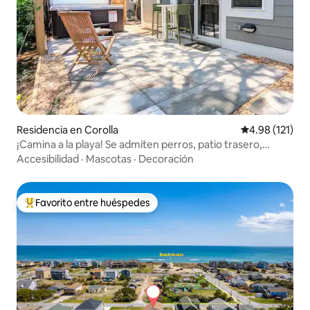
Residencia en Corolla
Calificación p
4.98 (121)
¡Camina a la playa! Se admiten perros, patio trasero,
jacuzzi, piscina
Accesibilidad
·
Mascotas
·
Decoración
Favorito entre huéspedes
De los mejores en Favorito entre huéspedes