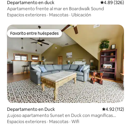
Departamento en duck
Calificación pr
4.89 (326)
Apartamento frente al mar en Boardwalk Sound
Espacios exteriores
·
Mascotas
·
Ubicación
Favorito entre huéspedes
Favorito entre huéspedes
Departamento en Duck
Calificación p
4.92 (112)
¡Lujoso apartamento Sunset en Duck con magníficas
vistas!
Espacios exteriores
·
Mascotas
·
Wifi