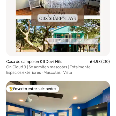
Casa de campo en Kill Devil Hills
Calificación p
4.93 (210)
On Cloud 9 | Se admiten mascotas | Totalmente
abastecido | MP7
Espacios exteriores
·
Mascotas
·
Vista
Favorito entre huéspedes
De los mejores en Favorito entre huéspedes