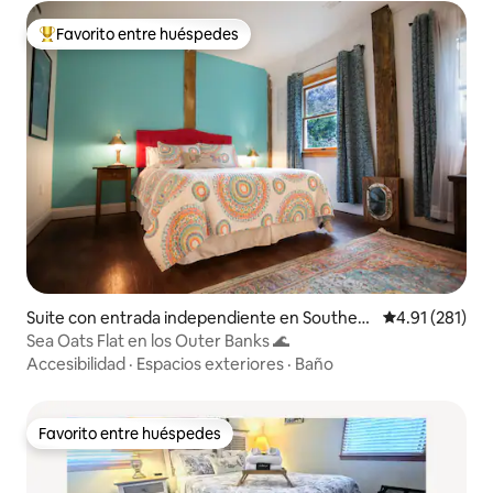
Favorito entre huéspedes
De los mejores en Favorito entre huéspedes
Suite con entrada independiente en Southern
Calificación p
4.91 (281)
Shores
Sea Oats Flat en los Outer Banks 🌊
Accesibilidad
·
Espacios exteriores
·
Baño
Favorito entre huéspedes
Favorito entre huéspedes