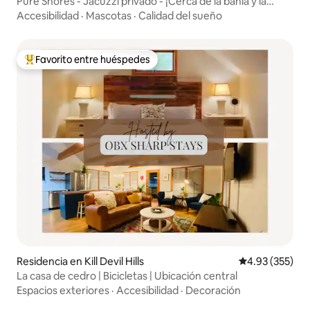
Pure Shores - Jacuzzi privado - ¡Cerca de la bahía y la
playa!
Accesibilidad
·
Mascotas
·
Calidad del sueño
Favorito entre huéspedes
De los mejores en Favorito entre huéspedes
Residencia en Kill Devil Hills
Calificación pr
4.93 (355)
La casa de cedro | Bicicletas | Ubicación central
Espacios exteriores
·
Accesibilidad
·
Decoración