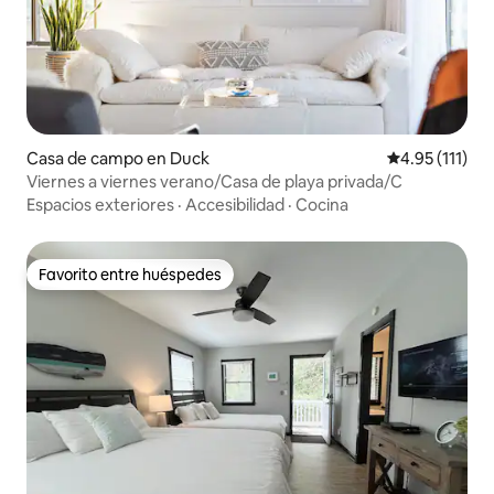
Casa de campo en Duck
Calificación p
4.95 (111)
Viernes a viernes verano/Casa de playa privada/C
Espacios exteriores
·
Accesibilidad
·
Cocina
Favorito entre huéspedes
Favorito entre huéspedes