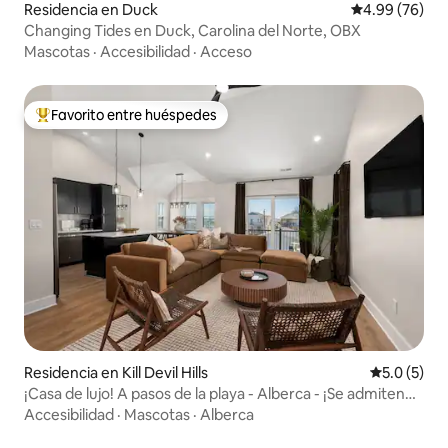
Residencia en Duck
Calificación p
4.99 (76)
Changing Tides en Duck, Carolina del Norte, OBX
Mascotas
·
Accesibilidad
·
Acceso
Favorito entre huéspedes
De los mejores en Favorito entre huéspedes
Residencia en Kill Devil Hills
Calificació
5.0 (5)
¡Casa de lujo! A pasos de la playa - Alberca - ¡Se admiten
perros!
Accesibilidad
·
Mascotas
·
Alberca