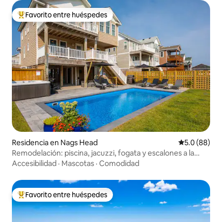
Favorito entre huéspedes
De los mejores en Favorito entre huéspedes
Residencia en Nags Head
Calificación
5.0 (88)
Remodelación: piscina, jacuzzi, fogata y escalones a la
playa
Accesibilidad
·
Mascotas
·
Comodidad
Favorito entre huéspedes
De los mejores en Favorito entre huéspedes