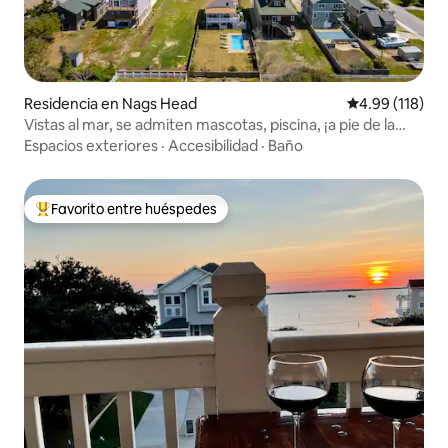
Residencia en Nags Head
Calificación p
4.99 (118)
Vistas al mar, se admiten mascotas, piscina, ¡a pie de la
playa!
Espacios exteriores
·
Accesibilidad
·
Baño
Favorito entre huéspedes
De los mejores en Favorito entre huéspedes