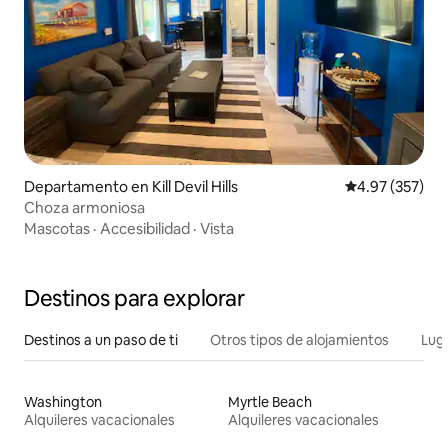
Departamento en Kill Devil Hills
Calificación pr
4.97 (357)
Choza armoniosa
Mascotas
·
Accesibilidad
·
Vista
Destinos para explorar
Destinos a un paso de ti
Otros tipos de alojamientos
Lug
Washington
Myrtle Beach
Alquileres vacacionales
Alquileres vacacionales