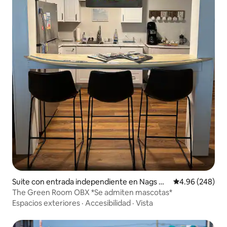
Suite con entrada independiente en Nags He
Calificación pr
4.96 (248)
ad
The Green Room OBX *Se admiten mascotas*
Espacios exteriores
·
Accesibilidad
·
Vista