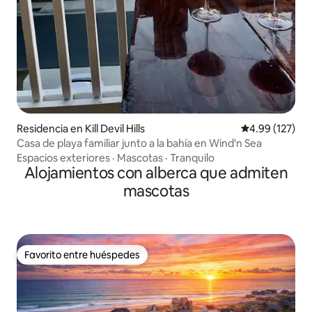
Residencia en Kill Devil Hills
Calificación p
4.99 (127)
Casa de playa familiar junto a la bahía en Wind'n Sea
Espacios exteriores
·
Mascotas
·
Tranquilo
Alojamientos con alberca que admiten
mascotas
Favorito entre huéspedes
Favorito entre huéspedes