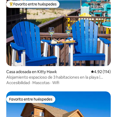
Favorito entre huéspedes
De los mejores en Favorito entre huéspedes
Casa adosada en Kitty Hawk
Calificación p
4.92 (114)
Alojamiento espacioso de 3 habitaciones en la playa |
Piscina, bicicletas incluidas
Accesibilidad
·
Mascotas
·
Wifi
Favorito entre huéspedes
Favorito entre huéspedes