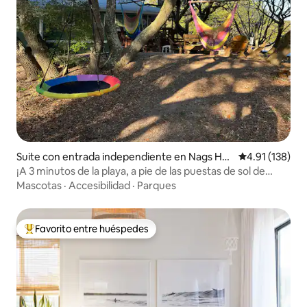
Suite con entrada independiente en Nags He
Calificación p
4.91 (138)
ad
¡A 3 minutos de la playa, a pie de las puestas de sol de
Jockey's Ridge!
Mascotas
·
Accesibilidad
·
Parques
Favorito entre huéspedes
De los mejores en Favorito entre huéspedes