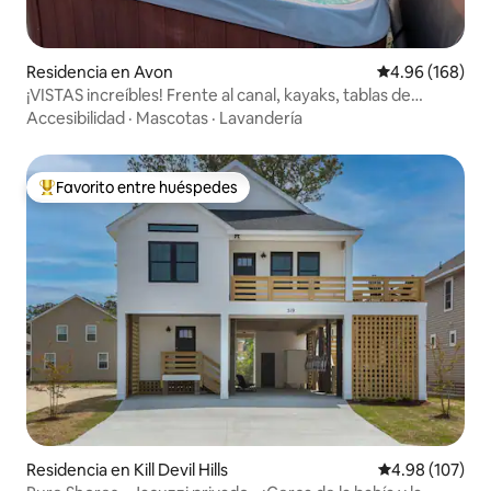
Residencia en Avon
Calificación pr
4.96 (168)
¡VISTAS increíbles! Frente al canal, kayaks, tablas de
paddle surf
Accesibilidad
·
Mascotas
·
Lavandería
Favorito entre huéspedes
De los mejores en Favorito entre huéspedes
Residencia en Kill Devil Hills
Calificación pr
4.98 (107)