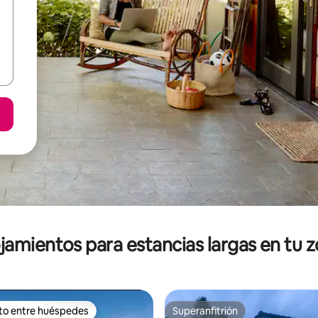
jamientos para estancias largas en tu 
ito entre huéspedes
Superanfitrión
ejores en Favorito entre huéspedes
Superanfitrión