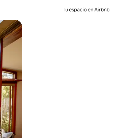
Tu espacio en Airbnb
ien tocando y deslizando la pantalla.