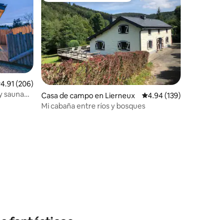
alificación promedio: 4.91 de 5; 206 evaluaciones
4.91 (206)
y sauna
Casa de campo en Lierneux
Calificación promedio: 
4.94 (139)
iones
Mi cabaña entre ríos y bosques