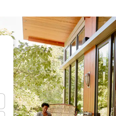
vegar usando las teclas de las flechas hacia arriba y hacia abajo, o b