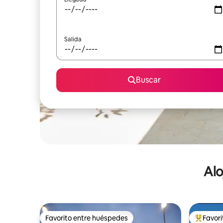
Salida
Buscar
Alo
Favorito entre huéspedes
Favor
Favorito entre huéspedes
De los m