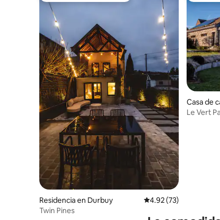
Casa de 
Le Vert P
Residencia en Durbuy
Calificación promedio:
4.92 (73)
Twin Pines