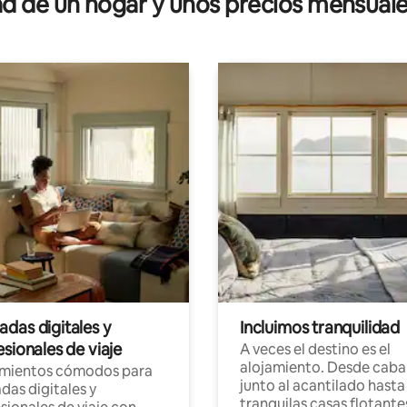
 de un hogar y unos precios mensuale
das digitales y
Incluimos tranquilidad
sionales de viaje
A veces el destino es el
alojamiento. Desde caba
amientos cómodos para
junto al acantilado hasta
as digitales y
tranquilas casas flotante