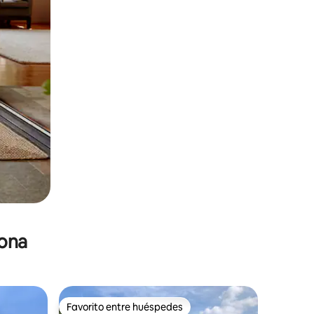
zona
Favorito entre huéspedes
Favorito entre huéspedes