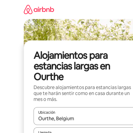
Ir
al
contenido
Alojamientos para
estancias largas en
Ourthe
Descubre alojamientos para estancias largas
que te harán sentir como en casa durante un
mes o más.
Ubicación
Cuando los resultados estén disponibles, podrás na
Llegada