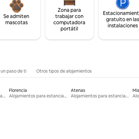
Zona para
Estacionamien
Se admiten
trabajar con
gratuito en la
mascotas
computadora
instalaciones
portátil
 un paso de ti
Otros tipos de alojamientos
Florencia
Atenas
Mi
Alojamientos para estancias largas
Alojamientos para estancias largas
Alojamientos para estancias largas