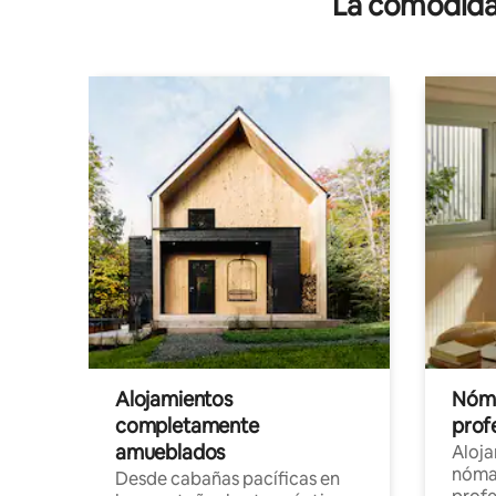
La comodidad
Alojamientos
Nóma
completamente
profe
amueblados
Aloj
nómad
Desde cabañas pacíficas en