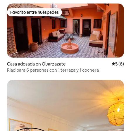
Favorito entre huéspedes
Favorito entre huéspedes
Casa adosada en Ouarzazate
Calificac
5 (6)
Riad para 6 personas con 1 terraza y 1 cochera