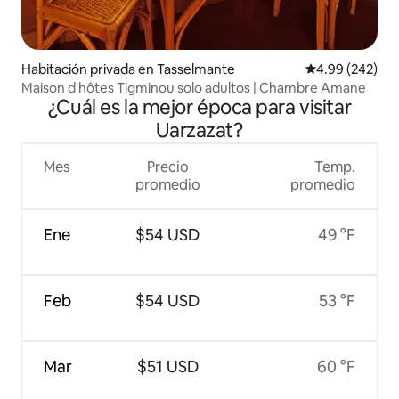
Habitación privada en Tasselmante
Calificación pr
4.99 (242)
Maison d'hôtes Tigminou solo adultos | Chambre Amane
¿Cuál es la mejor época para visitar
Uarzazat?
Mes
Precio
Temp.
promedio
promedio
Ene
$54 USD
49 °F
Feb
$54 USD
53 °F
Mar
$51 USD
60 °F