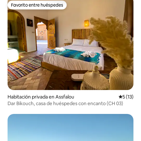
Favorito entre huéspedes
Favorito entre huéspedes
Habitación privada en Assfalou
Calificaci
5 (13)
Dar Bikouch, casa de huéspedes con encanto (CH 03)