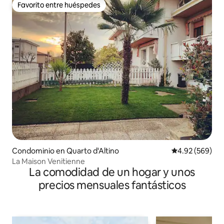
Favorito entre huéspedes
Favorito entre huéspedes
Condominio en Quarto d'Altino
Calificación pr
4.92 (569)
La Maison Venitienne
La comodidad de un hogar y unos
precios mensuales fantásticos