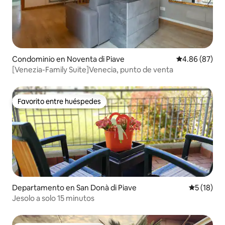
Condominio en Noventa di Piave
Calificación p
4.86 (87)
[Venezia-Family Suite]Venecia, punto de venta
Favorito entre huéspedes
Favorito entre huéspedes
Departamento en San Donà di Piave
Calificaci
5 (18)
Jesolo a solo 15 minutos