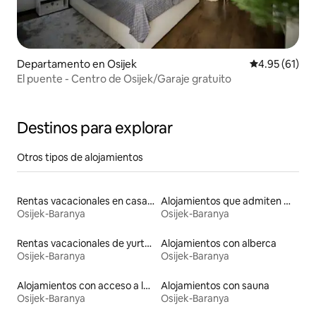
Departamento en Osijek
Calificación 
4.95 (61)
El puente - Centro de Osijek/Garaje gratuito
Destinos para explorar
Otros tipos de alojamientos
Rentas vacacionales en casas de huéspedes
Alojamientos que admiten mascotas
Osijek-Baranya
Osijek-Baranya
Rentas vacacionales de yurtas con jacuzzi
Alojamientos con alberca
Osijek-Baranya
Osijek-Baranya
Alojamientos con acceso a la playa
Alojamientos con sauna
Osijek-Baranya
Osijek-Baranya