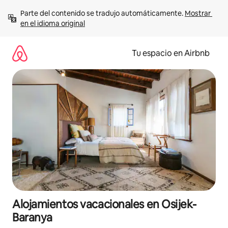
Ir
Parte del contenido se tradujo automáticamente. 
Mostrar 
al
en el idioma original
contenido
Tu espacio en Airbnb
Alojamientos vacacionales en Osijek-
Baranya