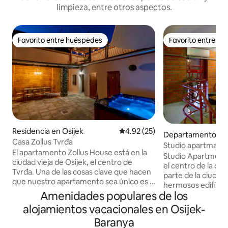
limpieza, entre otros aspectos.
Favorito entre huéspedes
Favorito entre h
Favorito entre huéspedes
Favorito entre h
Residencia en Osijek
Calificación promedio: 4.92 de 
4.92 (25)
Departamento en 
Casa Zollus Tvrđa
Studio apartman P
El apartamento Zollus House está en la
Studio Apartment 
ciudad vieja de Osijek, el centro de
el centro de la ciu
Tvrđa. Una de las cosas clave que hacen
parte de la ciudad
que nuestro apartamento sea único es la
hermosos edificio
privacidad, la comodidad y el tamaño de
Amenidades populares de los
lado de la calle d
toda la propiedad. Los huéspedes
parque con bancos 
alojamientos vacacionales en Osijek-
pueden disfrutar de una zona de estar
Junto al Park Apa
bellamente decorada, que incluye la
Baranya
Cadillac Cafe Bar