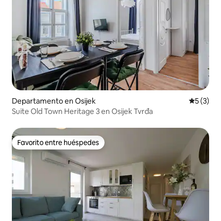
Departamento en Osijek
Calificac
5 (3)
Suite Old Town Heritage 3 en Osijek Tvrđa
Favorito entre huéspedes
Favorito entre huéspedes