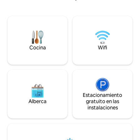
vista de la calle de la famosa parte de la
divertirte con músi
fortaleza, donde nunca es aburrido, y
semana: la entrada 
pueden relajarse en el patio o patio
Las estaciones de 
trasero, que ofrece una variedad de
cinco minutos a p
instalaciones de entretenimiento. A solo
Park. La fortaleza,
solo unos pasos de la propiedad se
ciudad está a solo
encuentran cafeterías, una panadería y
los apartamentos 
una pastelería.
Cocina
Wifi
Estacionamiento
Alberca
gratuito en las
instalaciones