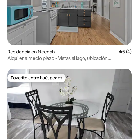
Residencia en Neenah
Calificac
5 (4)
Alquiler a medio plazo - Vistas al lago, ubicación
privilegiada
Favorito entre huéspedes
Favorito entre huéspedes