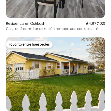
Residencia en Oshkosh
Calificación p
4.97 (102)
Casa de 2 dormitorios recién remodelada con ubicación
céntrica
Favorito entre huéspedes
Favorito entre huéspedes