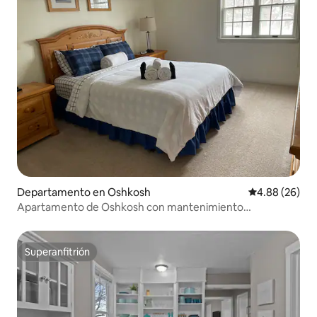
Departamento en Oshkosh
Calificación p
4.88 (26)
Apartamento de Oshkosh con mantenimiento
profesional
Superanfitrión
Superanfitrión