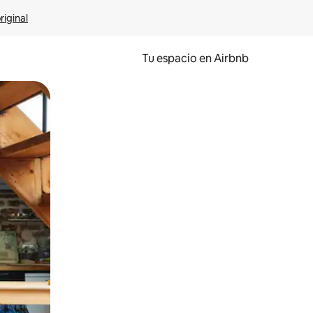
riginal
Tu espacio en Airbnb
ien tocando y deslizando la pantalla.