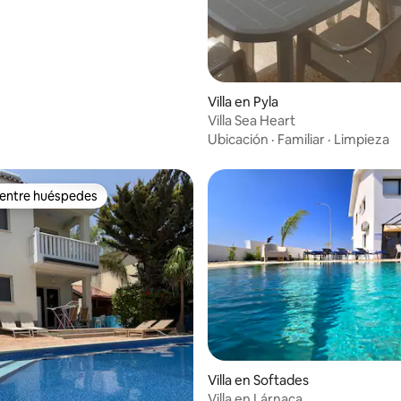
Villa en Pyla
Villa Sea Heart
Ubicación
·
Familiar
·
Limpieza
 entre huéspedes
 entre huéspedes
Villa en Softades
Villa en Lárnaca