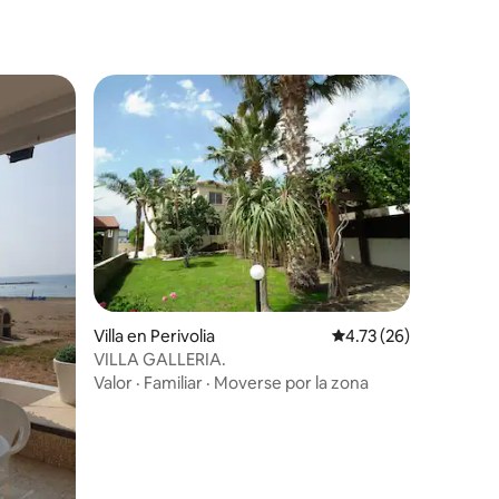
iones
Villa en Perivolia
Calificación promedio:
4.73 (26)
VILLA GALLERIA.
Valor
·
Familiar
·
Moverse por la zona