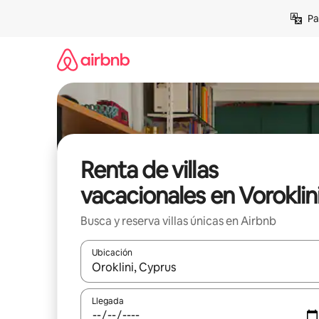
Ir
Pa
al
contenido
Renta de villas
vacacionales en Voroklin
Busca y reserva villas únicas en Airbnb
Ubicación
Cuando los resultados estén disponibles, podrás na
Llegada