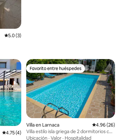
Calificación promedio: 5.0 de 5; 3 evaluaciones
5.0 (3)
Favorito entre huéspedes
Favorito entre huéspedes
Villa en Larnaca
Calificación promedio:
4.96 (26)
Villa estilo isla griega de 2 dormitorios con
Calificación promedio: 4.75 de 5; 4 evaluaciones
4.75 (4)
piscina
Ubicación
·
Valor
·
Hospitalidad