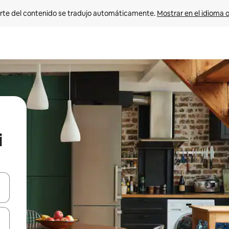
rte del contenido se tradujo automáticamente. 
Mostrar en el idioma o
i
vegar usando las teclas de las flechas hacia arriba y hacia abajo, o b