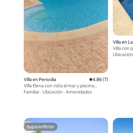
Villa en L
Villa con 
junto al m
Ubicación
Villa en Perivolia
Calificación promedio
4.86 (7)
Villa Elena con vista al mar y piscina
privada
Familiar
·
Ubicación
·
Amenidades
Superanfitrión
Superanfitrión