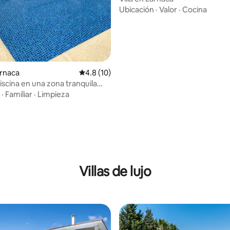
Ubicación
·
Valor
·
Cocina
arnaca
Calificación promedio: 4.8 de 5; 10 evaluac
4.8 (10)
piscina en una zona tranquila
ar
·
Familiar
·
Limpieza
: 4.86 de 5; 7 evaluaciones
Villas de lujo