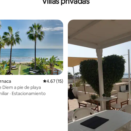
Villas privadas
arnaca
Calificación promedio: 4.67 de 5; 15 evaluac
4.67 (15)
e Diem a pie de playa
 4.97 de 5; 35 evaluaciones
iliar
·
Estacionamiento