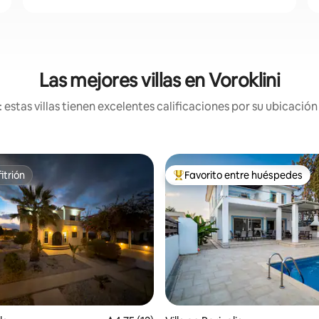
Las mejores villas en Voroklini
stas villas tienen excelentes calificaciones por su ubicación
itrión
Favorito entre huéspedes
itrión
De los mejores en Favorito ent