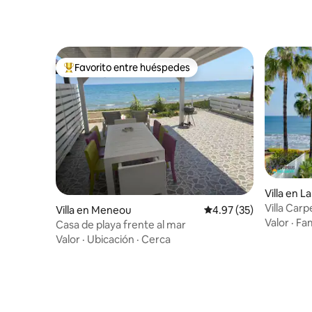
Favorito entre huéspedes
De los mejores en Favorito entre huéspedes
Villa en L
Villa Carp
Villa en Meneou
Calificación promedio:
4.97 (35)
Valor
·
Fam
Casa de playa frente al mar
Valor
·
Ubicación
·
Cerca