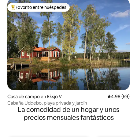
Favorito entre huéspedes
De los mejores en Favorito entre huéspedes
Casa de campo en Eksjö V
Calificación p
4.98 (59)
Cabaña Uddebo, playa privada y jardín
La comodidad de un hogar y unos
precios mensuales fantásticos