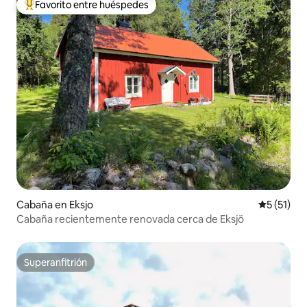
Favorito entre huéspedes
De los mejores en Favorito entre huéspedes
Cabaña en Eksjo
Calificaci
5 (51)
Cabaña recientemente renovada cerca de Eksjö
Superanfitrión
Superanfitrión