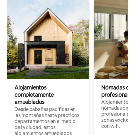
Alojamientos
Nómadas digit
completamente
profesionales 
amueblados
Alojamientos 
nómadas digita
Desde cabañas pacíficas en
profesionales d
las montañas hasta prácticos
zonas exclusiva
departamentos en el medio
con wifi.
de la ciudad, estos
alojamientos amueblados