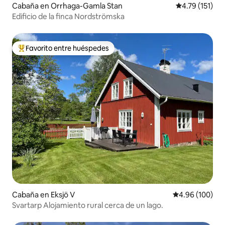
Cabaña en Orrhaga-Gamla Stan
Calificación p
4.79 (151)
Edificio de la finca Nordströmska
Favorito entre huéspedes
De los mejores en Favorito entre huéspedes
Cabaña en Eksjö V
Calificación pr
4.96 (100)
Svartarp Alojamiento rural cerca de un lago.