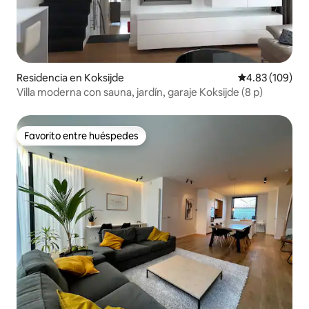
Residencia en Koksijde
Calificación pr
4.83 (109)
Villa moderna con sauna, jardín, garaje Koksijde (8 p)
Favorito entre huéspedes
Favorito entre huéspedes