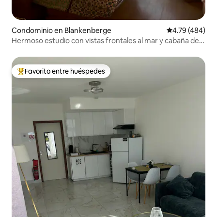
Condominio en Blankenberge
Calificación pr
4.79 (484)
Hermoso estudio con vistas frontales al mar y cabaña de
playa.
Favorito entre huéspedes
De los mejores en Favorito entre huéspedes