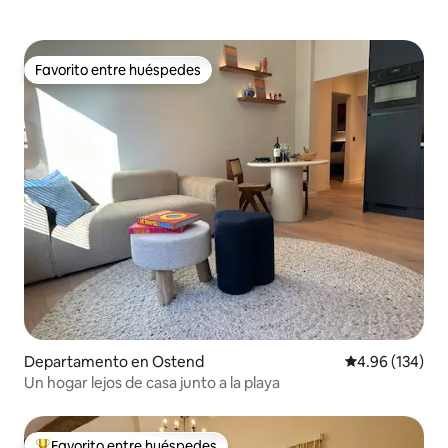
Favorito entre huéspedes
Favorito entre huéspedes
Departamento en Ostend
Calificación pr
4.96 (134)
Un hogar lejos de casa junto a la playa
Favorito entre huéspedes