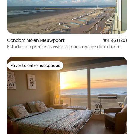
Condominio en Nieuwpoort
Calificación pr
4.96 (120)
Estudio con preciosas vistas al mar, zona de dormitorio
independiente.
Favorito entre huéspedes
Favorito entre huéspedes