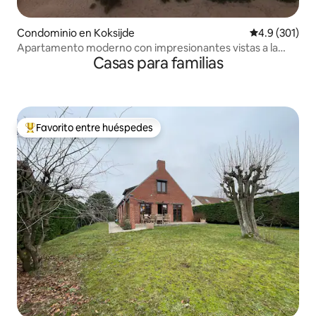
Condominio en Koksijde
Calificación 
4.9 (301)
Apartamento moderno con impresionantes vistas a la
Casas para familias
playa
Favorito entre huéspedes
De los mejores en Favorito entre huéspedes