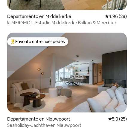
Departamento en Middelkerke
Calificación p
4.96 (28)
la MERéMOI - Estudio Middelkerke Balkon & Meerblick
Favorito entre huéspedes
De los mejores en Favorito entre huéspedes
Departamento en Nieuwpoort
Calificación
5.0 (25)
Seaholiday-Jachthaven Nieuwpoort