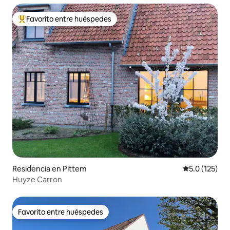
Favorito entre huéspedes
De los mejores en Favorito entre huéspedes
Residencia en Pittem
Calificación 
5.0 (125)
Huyze Carron
Favorito entre huéspedes
Favorito entre huéspedes