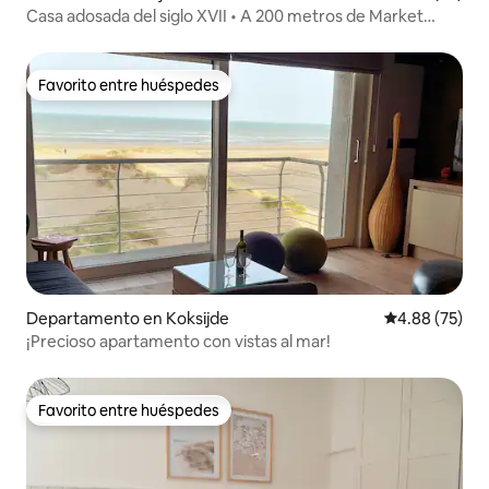
Casa adosada del siglo XVII • A 200 metros de Market
Square
Favorito entre huéspedes
Favorito entre huéspedes
Departamento en Koksijde
Calificación p
4.88 (75)
¡Precioso apartamento con vistas al mar!
Favorito entre huéspedes
Favorito entre huéspedes