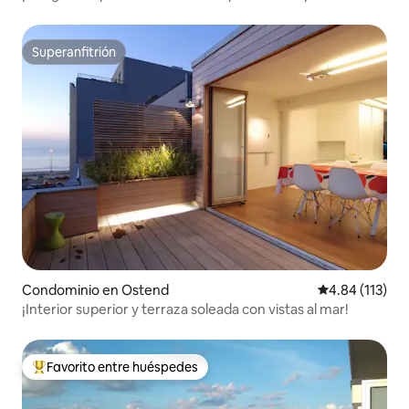
mar!
Superanfitrión
Superanfitrión
Condominio en Ostend
Calificación p
4.84 (113)
¡Interior superior y terraza soleada con vistas al mar!
Favorito entre huéspedes
De los mejores en Favorito entre huéspedes