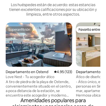
Los huéspedes están de acuerdo: estas estancias
tienen excelentes calificaciones por su ubicación y
limpieza, entre otros aspectos.
Superanfitrión
Favorito entre h
Superanfitrión
Favorito entre h
Departamento en Ostend
Calificación promedio: 4.95 de 5
4.95 (123)
Departamento en
Love Nest - Tu acogedor ático
Ático de diseño de 
las dunas
A tiro de piedra de la playa de Ostende,
- Ático único, espa
convenientemente situado en el centro,
personas en Sint-I
a poca distancia de la estación, se
mar, apartamento 
encuentra este acogedor y moderno
Hermosa ubicación
Amenidades populares para
apartamento ideal para 2 personas. Date
la terraza como si 
un capricho y ven a disfrutar el uno del
dunas. - Acceso dir