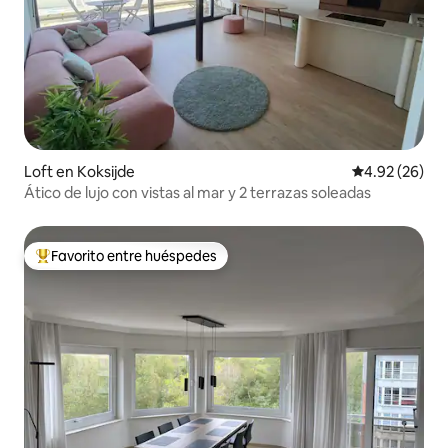
Loft en Koksijde
Calificación p
4.92 (26)
Ático de lujo con vistas al mar y 2 terrazas soleadas
Favorito entre huéspedes
De los mejores en Favorito entre huéspedes