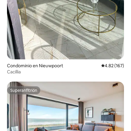
Condominio en Nieuwpoort
Calificación p
4.82 (167)
Cacillia
Superanfitrión
Superanfitrión