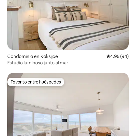
Condominio en Koksijde
Calificación p
4.95 (94)
Estudio luminoso junto al mar
Favorito entre huéspedes
Favorito entre huéspedes