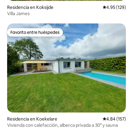
Residencia en Koksijde
Calificación p
4.95 (129)
Villa James
Favorito entre huéspedes
Favorito entre huéspedes
Residencia en Koekelare
Calificación p
4.84 (157)
Vivienda con calefacción, alberca privada a 30° y sauna