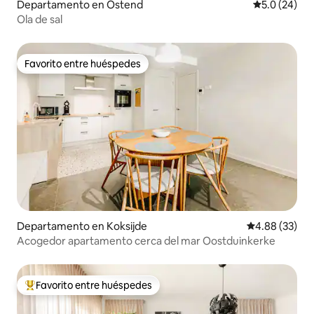
Departamento en Ostend
Calificación
5.0 (24)
Ola de sal
Favorito entre huéspedes
Favorito entre huéspedes
Departamento en Koksijde
Calificación p
4.88 (33)
Acogedor apartamento cerca del mar Oostduinkerke
Favorito entre huéspedes
De los mejores en Favorito entre huéspedes