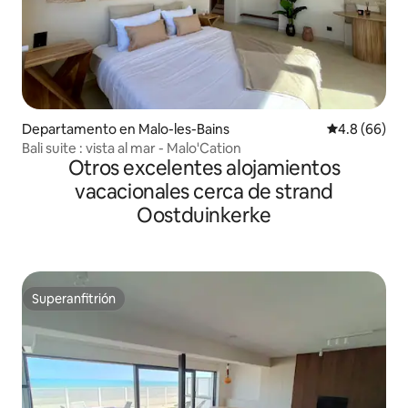
Departamento en Malo-les-Bains
Calificación
4.8 (66)
Bali suite : vista al mar - Malo'Cation
Otros excelentes alojamientos
vacacionales cerca de strand
Oostduinkerke
Superanfitrión
Superanfitrión