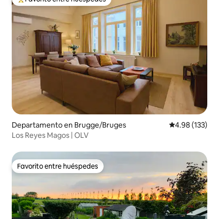
De los mejores en Favorito entre huéspedes
Departamento en Brugge/Bruges
Calificación p
4.98 (133)
Los Reyes Magos | OLV
Favorito entre huéspedes
Favorito entre huéspedes