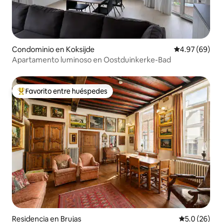
Condominio en Koksijde
Calificación p
4.97 (69)
Apartamento luminoso en Oostduinkerke-Bad
Favorito entre huéspedes
De los mejores en Favorito entre huéspedes
Residencia en Brujas
Calificación
5.0 (26)