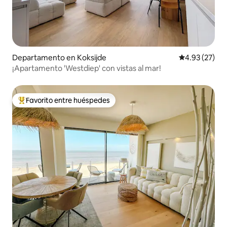
Departamento en Koksijde
Calificación 
4.93 (27)
¡Apartamento 'Westdiep' con vistas al mar!
Favorito entre huéspedes
De los mejores en Favorito entre huéspedes