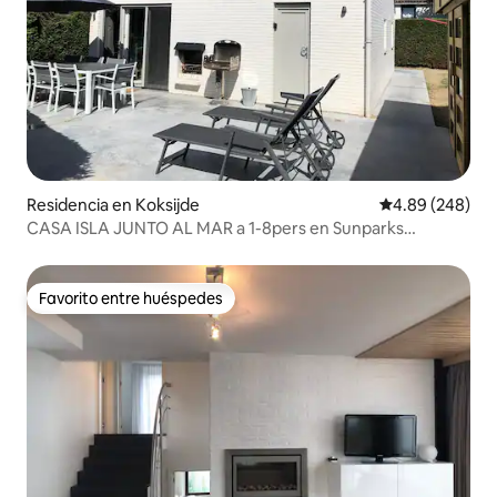
Residencia en Koksijde
Calificación pr
4.89 (248)
CASA ISLA JUNTO AL MAR a 1-8pers en Sunparks
Nieuwpoort
Favorito entre huéspedes
Favorito entre huéspedes