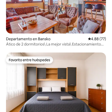
Departamento en Bansko
Calificación p
4.88 (77)
Ático de 2 dormitorios\ La mejor vista\ Estacionamiento
gratuito
Favorito entre huéspedes
Favorito entre huéspedes