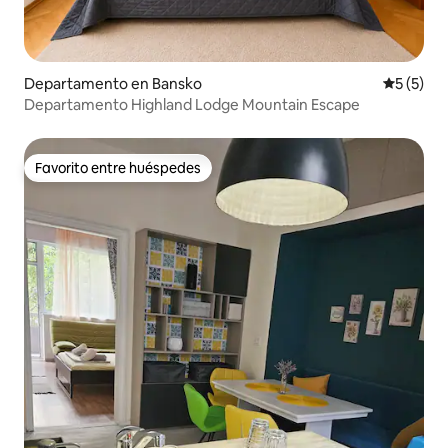
Departamento en Bansko
Calificac
5 (5)
Departamento Highland Lodge Mountain Escape
Favorito entre huéspedes
Favorito entre huéspedes