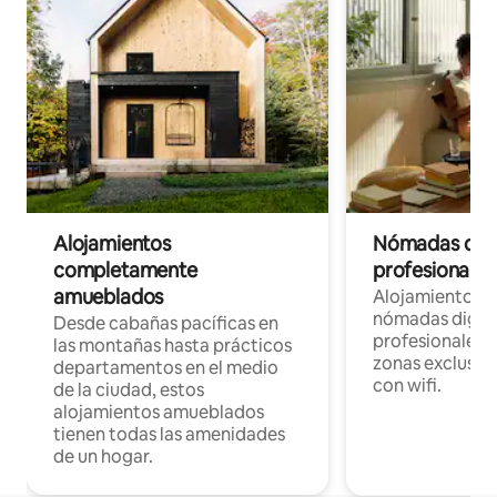
Alojamientos
Nómadas digit
completamente
profesionales 
amueblados
Alojamientos 
nómadas digita
Desde cabañas pacíficas en
profesionales d
las montañas hasta prácticos
zonas exclusiva
departamentos en el medio
con wifi.
de la ciudad, estos
alojamientos amueblados
tienen todas las amenidades
de un hogar.