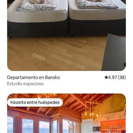
Departamento en Bansko
Calificación p
4.97 (38)
Estudio espacioso
Favorito entre huéspedes
Favorito entre huéspedes