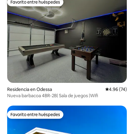
Favorito entre huéspedes
Favorito entre huéspedes
Residencia en Odessa
Calificación p
4.96 (74)
Nueva barbacoa 4BR-2B| Sala de juegos |Wifi
Favorito entre huéspedes
Favorito entre huéspedes