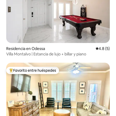
Residencia en Odessa
Calificació
4.8 (5)
Villa Montalvo | Estancia de lujo + billar y piano
Favorito entre huéspedes
De los mejores en Favorito entre huéspedes