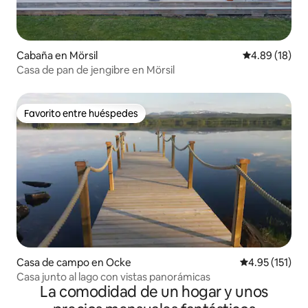
Cabaña en Mörsil
Calificación 
4.89 (18)
Casa de pan de jengibre en Mörsil
Favorito entre huéspedes
Favorito entre huéspedes
Casa de campo en Ocke
Calificación p
4.95 (151)
Casa junto al lago con vistas panorámicas
La comodidad de un hogar y unos