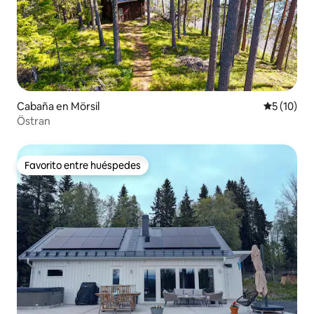
Cabaña en Mörsil
Calificaci
5 (10)
Östran
Favorito entre huéspedes
Favorito entre huéspedes