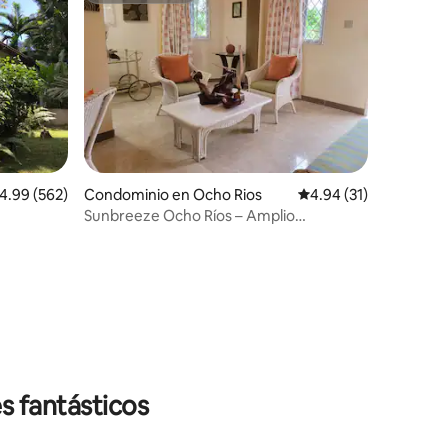
alificación promedio: 4.99 de 5; 562 evaluaciones
4.99 (562)
Condominio en Ocho Rios
Calificación promedio:
4.94 (31)
Sunbreeze Ocho Ríos – Amplio
apartamento con cama tamaño king
iones
s fantásticos