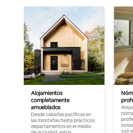
Alojamientos
Nóma
completamente
profe
amueblados
Aloj
nómad
Desde cabañas pacíficas en
profe
las montañas hasta prácticos
zonas
departamentos en el medio
con w
de la ciudad, estos