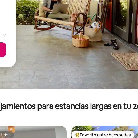
jamientos para estancias largas en tu 
itrión
Favorito entre huéspedes
itrión
De los mejores en Favorito ent