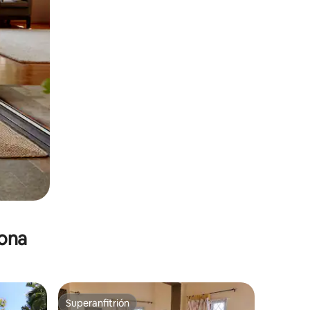
zona
Superanfitrión
re huéspedes
Superanfitrión