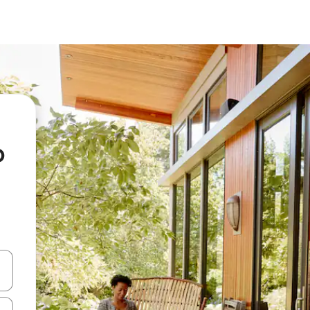
o
vegar usando las teclas de las flechas hacia arriba y hacia abajo, o b