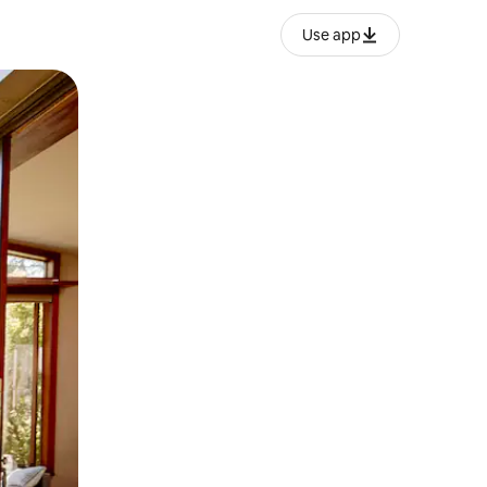
Use app
ien tocando y deslizando la pantalla.