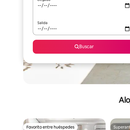
Salida
Buscar
Alo
Favorito entre huéspedes
Superanf
Favorito entre huéspedes
Superanf