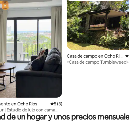
 4.94 de 5; 83 evaluaciones
Casa de campo en Ocho Rio
C
s
«Casa de campo Tumbleweed»
ento en Ocho Rios
Calificación promedio: 5 de 5; 3 evaluac
5 (3)
ur | Estudio de lujo con cama
 de un hogar y unos precios mensuale
g, vista al mar y alberca