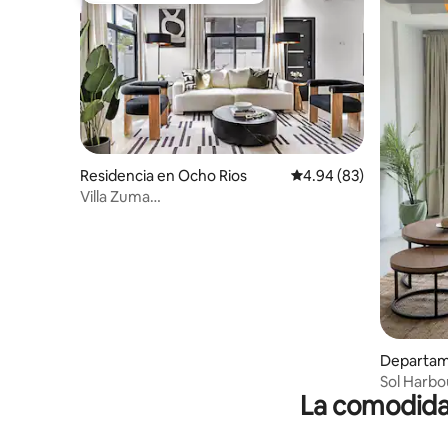
Residencia en Ocho Rios
Calificación promedio:
4.94 (83)
Villa Zuma
|3BR|Azotea|Cerrada|Piscina|10 min de
playa
Departam
Sol Harbo
La comodidad
tamaño kin