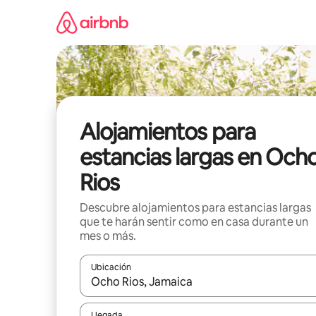
Ir
al
contenido
Alojamientos para
estancias largas en Och
Rios
Descubre alojamientos para estancias largas
que te harán sentir como en casa durante un
mes o más.
Ubicación
Cuando los resultados estén disponibles, podrás na
Llegada