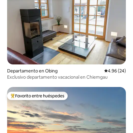
Departamento en Obing
Calificación p
4.96 (24)
Exclusivo departamento vacacional en Chiemgau
Favorito entre huéspedes
De los mejores en Favorito entre huéspedes