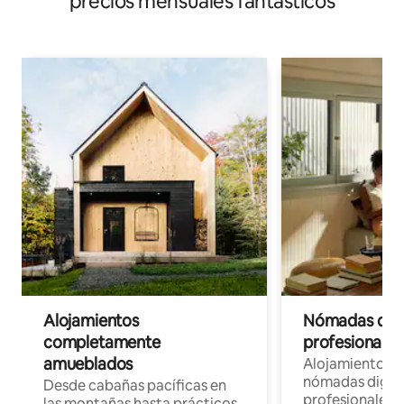
precios mensuales fantásticos
Alojamientos
Nómadas digit
completamente
profesionales 
amueblados
Alojamientos 
nómadas digita
Desde cabañas pacíficas en
profesionales d
las montañas hasta prácticos