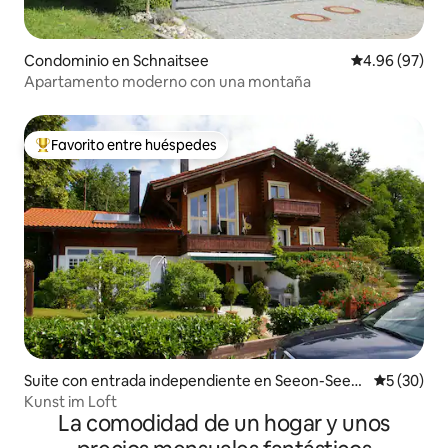
Condominio en Schnaitsee
Calificación p
4.96 (97)
Apartamento moderno con una montaña
Favorito entre huéspedes
De los mejores en Favorito entre huéspedes
Suite con entrada independiente en Seeon-Seebr
Calificaci
5 (30)
uck
Kunst im Loft
La comodidad de un hogar y unos