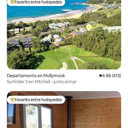
Favorito entre huéspedes
De los mejores en Favorito entre huéspedes
Departamento en Mollymook
Calificación p
4.86 (413)
Surfrider 5 en Mitchell - junto al mar
Favorito entre huéspedes
De los mejores en Favorito entre huéspedes