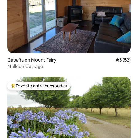
Cabaña en Mount Fairy
Calificaci
5 (52)
Mulleun Cottage
Favorito entre huéspedes
De los mejores en Favorito entre huéspedes