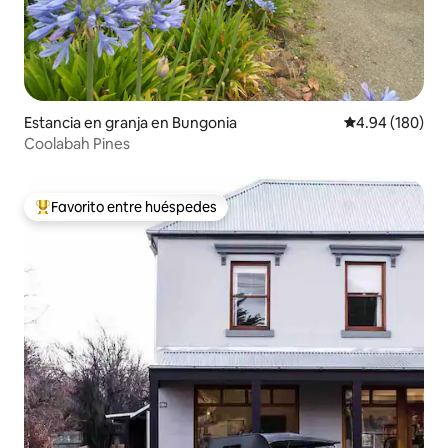
Estancia en granja en Bungonia
Calificación pr
4.94 (180)
Coolabah Pines
Favorito entre huéspedes
De los mejores en Favorito entre huéspedes