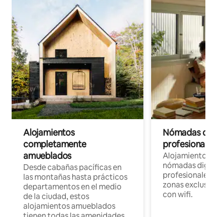
Alojamientos
Nómadas digit
completamente
profesionales 
amueblados
Alojamientos 
nómadas digita
Desde cabañas pacíficas en
profesionales d
las montañas hasta prácticos
zonas exclusiva
departamentos en el medio
con wifi.
de la ciudad, estos
alojamientos amueblados
tienen todas las amenidades