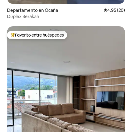
Departamento en Ocaña
Calificación p
4.95 (20)
Dúplex Berakah
Favorito entre huéspedes
De los mejores en Favorito entre huéspedes