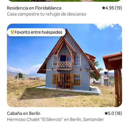
Residencia en Floridablanca
Calificación 
4.95 (19)
Casa campestre tu refugio de descanso
Favorito entre huéspedes
De los mejores en Favorito entre huéspedes
Cabaña en Berlin
Calificación
5.0 (18)
Hermoso Chalet "El Silencio" en Berlín, Santander