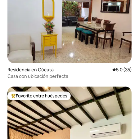
Residencia en Cúcuta
Calificación
5.0 (35)
Casa con ubicación perfecta
Favorito entre huéspedes
De los mejores en Favorito entre huéspedes