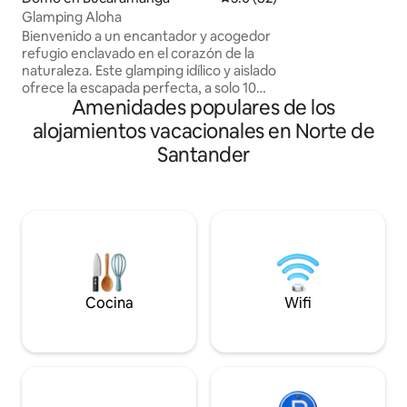
Páramo de Santur
Glamping Aloha
200 metros de la c
Bienvenido a un encantador y acogedor
agradable con tem
refugio enclavado en el corazón de la
y los 30 grados cen
naturaleza. Este glamping idílico y aislado
noches y madruga
ofrece la escapada perfecta, a solo 10
durante el día. Jar
Amenidades populares de los
minutos de la ciudad. Rodeado de
barbecue
naturaleza y vistas pintorescas. El
alojamientos vacacionales en Norte de
interior está decorado con una mezcla
Santander
de comodidades modernas y encanto
rústico. La sala de estar de concepto
abierto está inundada de luz natural,
creando un ambiente cálido y acogedor.
¡DESAYUNO DE CORTESÍA! ¡Recogida y
traslado GRATIS! - Los viajes adicionales
a la ciudad tienen un cargo adicional.
Cocina
Wifi