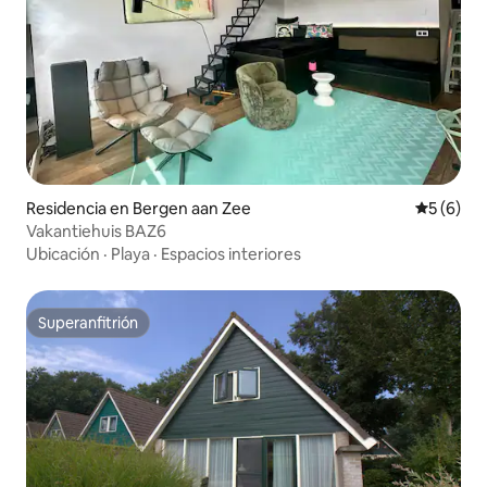
Residencia en Bergen aan Zee
Calificac
5 (6)
Vakantiehuis BAZ6
Ubicación
·
Playa
·
Espacios interiores
Superanfitrión
Superanfitrión