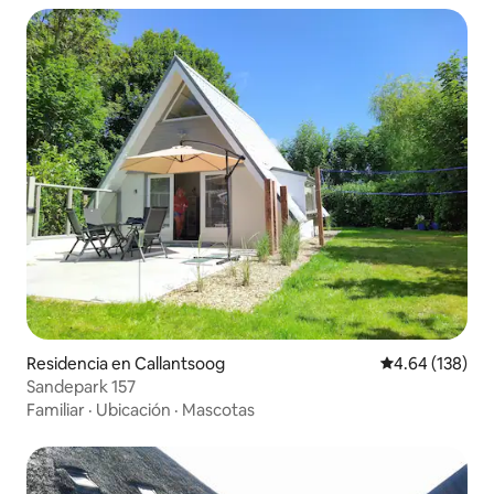
Residencia en Callantsoog
Calificación pr
4.64 (138)
Sandepark 157
Familiar
·
Ubicación
·
Mascotas