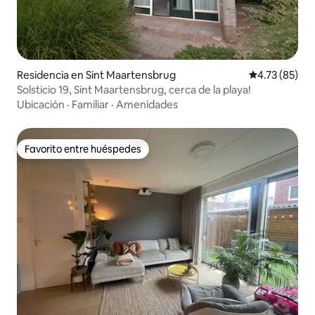
Residencia en Sint Maartensbrug
Calificación 
4.73 (85)
Solsticio 19, Sint Maartensbrug, cerca de la playa!
Ubicación
·
Familiar
·
Amenidades
Favorito entre huéspedes
Favorito entre huéspedes