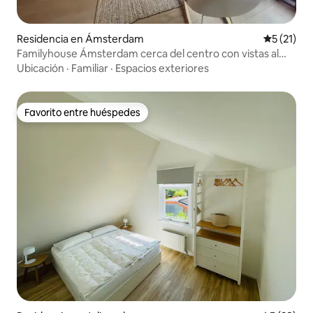
Residencia en Ámsterdam
Calificaci
5 (21)
Familyhouse Ámsterdam cerca del centro con vistas al
lago
Ubicación
·
Familiar
·
Espacios exteriores
Favorito entre huéspedes
Favorito entre huéspedes