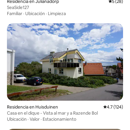
Residencia en Julianadorp
Calificaci
5 (28)
SeaSide127
Familiar
·
Ubicación
·
Limpieza
Residencia en Huisduinen
Calificación 
4.7 (124)
Casa en el dique - Vista al mar y a Razende Bol
Ubicación
·
Valor
·
Estacionamiento