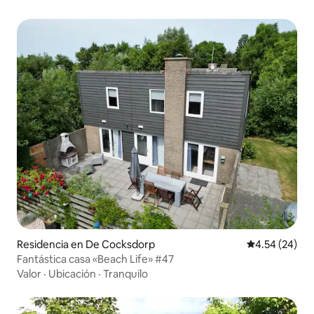
Residencia en De Cocksdorp
Calificación p
4.54 (24)
Fantástica casa «Beach Life» #47
Valor
·
Ubicación
·
Tranquilo