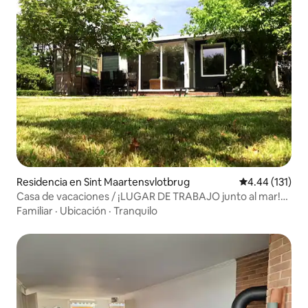
Residencia en Sint Maartensvlotbrug
Calificación p
4.44 (131)
Casa de vacaciones / ¡LUGAR DE TRABAJO junto al mar!
La Strandhut
Familiar
·
Ubicación
·
Tranquilo