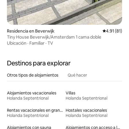
Residencia en Beverwijk
Calificación 
4.91 (81)
Tiny House Beverwijk/Amsterdam 1 cama doble
Ubicación
·
Familiar
·
TV
Destinos para explorar
Otros tipos de alojamientos
Qué hacer
Alojamientos vacacionales
Villas
Holanda Septentrional
Holanda Septentrional
Rentas vacacionales en graneros
Hostales vacacionales
Holanda Septentrional
Holanda Septentrional
Alojamientos con sauna
Alojamientos con acceso a la playa