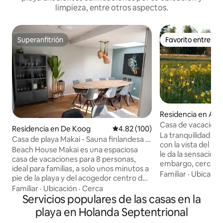
limpieza, entre otros aspectos.
Superanfitrión
Favorito entre h
Superanfitrión
Favorito entre h
Residencia en Ass
Casa de vacacion
Residencia en De Koog
Calificación promedio: 4.82 de 5
4.82 (100)
Assendelft.
La tranquilidad y e
Casa de playa Makai - Sauna finlandesa y
con la vista del Ca
playa a 400 m
Beach House Makai es una espaciosa
le da la sensación d
casa de vacaciones para 8 personas,
embargo, cerca de
ideal para familias, a solo unos minutos a
Ámsterdam, Haarl
Familiar
·
Ubicació
pie de la playa y del acogedor centro de
de la casa el acog
De Koog. La casa ofrece todas las
Familiar
·
Ubicación
·
Cerca
con el lujo del hogar
comodidades para una estadía relajante,
Servicios populares de las casas en la
encantadora sala d
con un sauna finlandés, 2 baños
playa en Holanda Septentrional
acogedora terraza
modernos con regaderas de lluvia, 4
alojamiento para dormir par