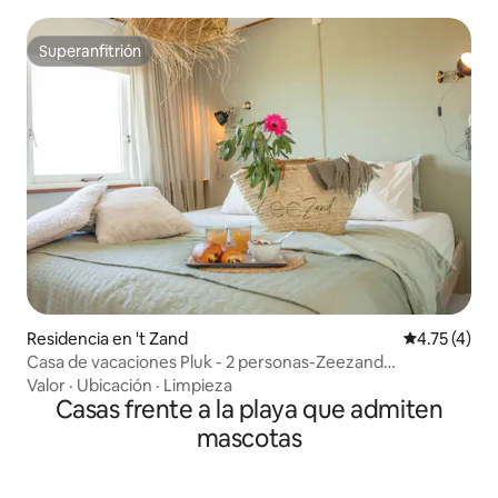
Superanfitrión
Superanfitrión
Residencia en 't Zand
Calificación
4.75 (4)
Casa de vacaciones Pluk - 2 personas-Zeezand
Recreación
Valor
·
Ubicación
·
Limpieza
Casas frente a la playa que admiten
mascotas