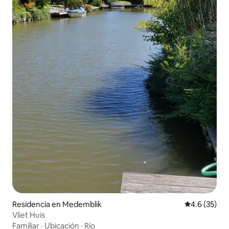
Residencia en Medemblik
Calificación
4.6 (35)
Vliet Huis
Familiar
·
Ubicación
·
Río