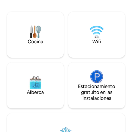
amplias habitaciones, un patio con una
que no pueden subi
mesa de picnic y una acogedora sala de
una litera para 3 huéspede
estar con un amplio sofá esquinero para
encantador jardín
8 personas y una gran mesa de
de juegos para lo
comedor. *Solo se puede reservar para
animales de granja
grupos en los que el huésped principal
tenga al menos 24 años, o bajo solicitud.
Cocina
Wifi
Estacionamiento
Alberca
gratuito en las
instalaciones