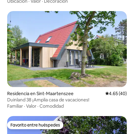
Ubicación
·
Valor
·
Decoración
Residencia en Sint-Maartenszee
Calificación 
4.65 (40)
Duinland 38 ¡Amplia casa de vacaciones!
Familiar
·
Valor
·
Comodidad
Favorito entre huéspedes
Favorito entre huéspedes