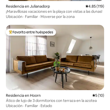
Residencia en Julianadorp
Calificación p
4.85 (119)
¡Maravillosas vacaciones en la playa con vistas a las dunas!
Ubicación
·
Familiar
·
Moverse por la zona
Favorito entre huéspedes
De los mejores en Favorito entre huéspedes
Residencia en Hoorn
Calificaci
5 (10)
Ático de lujo de 3 dormitorios con terraza en la azotea
Ubicación
·
Familiar
·
Estado