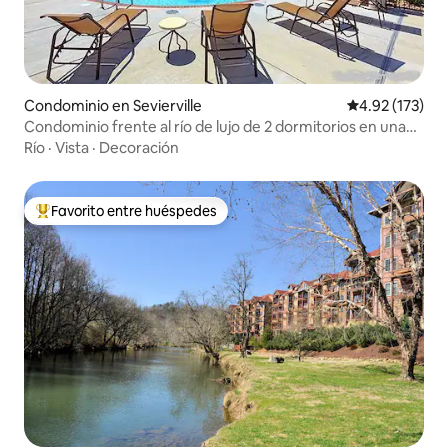
Condominio en Sevierville
Calificación p
4.92 (173)
Condominio frente al río de lujo de 2 dormitorios en una
ubicación perfecta
Río
·
Vista
·
Decoración
Favorito entre huéspedes
De los mejores en Favorito entre huéspedes