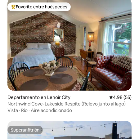
Favorito entre huéspedes
De los mejores en Favorito entre huéspedes
Departamento en Lenoir City
Calificación p
4.98 (55)
Northwind Cove-Lakeside Respite (Relevo junto al lago)
Vista
·
Río
·
Aire acondicionado
Superanfitrión
Superanfitrión