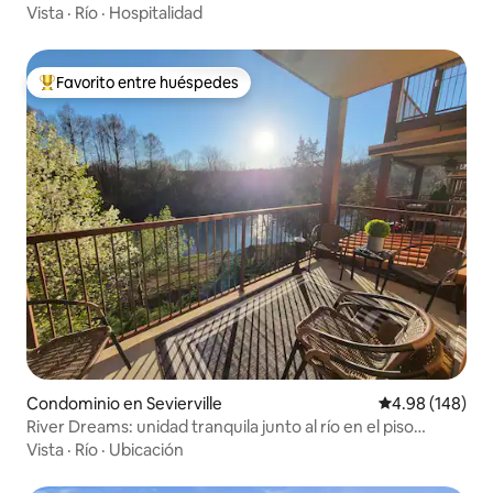
Vista
·
Río
·
Hospitalidad
Favorito entre huéspedes
De los mejores en Favorito entre huéspedes
Condominio en Sevierville
Calificación pr
4.98 (148)
River Dreams: unidad tranquila junto al río en el piso
inferior
Vista
·
Río
·
Ubicación