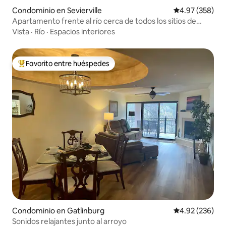
Condominio en Sevierville
Calificación pr
4.97 (358)
Apartamento frente al río cerca de todos los sitios de
interés.
Vista
·
Río
·
Espacios interiores
Favorito entre huéspedes
De los mejores en Favorito entre huéspedes
Condominio en Gatlinburg
Calificación pr
4.92 (236)
Sonidos relajantes junto al arroyo