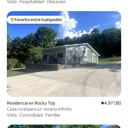
Vista
·
Hospitalidad
·
Ubicación
Favorito entre huéspedes
De los mejores en Favorito entre huéspedes
Residencia en Rocky Top
Calificación 
4.97 (35)
Casa rural para un verano infinito
Vista
·
Comodidad
·
Familiar