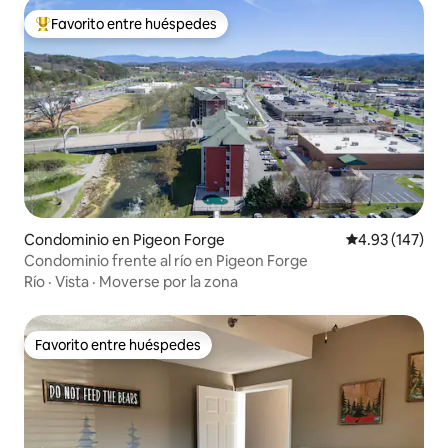
Favorito entre huéspedes
De los mejores en Favorito entre huéspedes
Condominio en Pigeon Forge
Calificación p
4.93 (147)
Condominio frente al río en Pigeon Forge
Río
·
Vista
·
Moverse por la zona
Favorito entre huéspedes
Favorito entre huéspedes