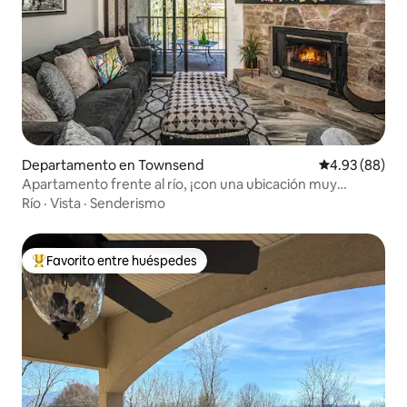
Departamento en Townsend
Calificación p
4.93 (88)
Apartamento frente al río, ¡con una ubicación muy
práctica!
Río
·
Vista
·
Senderismo
Favorito entre huéspedes
De los mejores en Favorito entre huéspedes