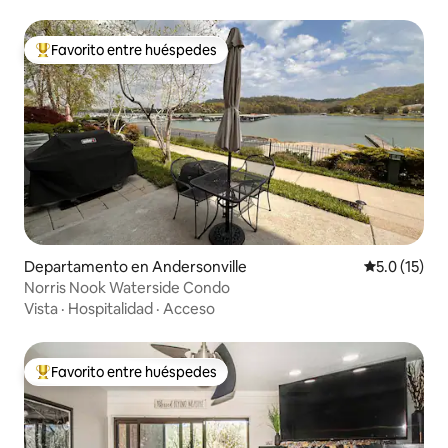
Favorito entre huéspedes
De los mejores en Favorito entre huéspedes
Departamento en Andersonville
Calificación
5.0 (15)
Norris Nook Waterside Condo
Vista
·
Hospitalidad
·
Acceso
Favorito entre huéspedes
De los mejores en Favorito entre huéspedes