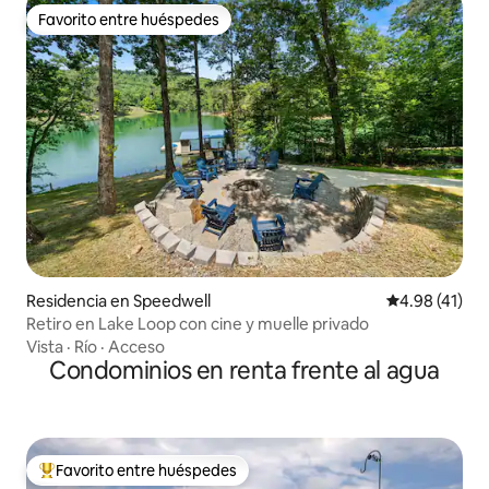
Favorito entre huéspedes
Favorito entre huéspedes
Residencia en Speedwell
Calificación 
4.98 (41)
Retiro en Lake Loop con cine y muelle privado
Vista
·
Río
·
Acceso
Condominios en renta frente al agua
Favorito entre huéspedes
De los mejores en Favorito entre huéspedes