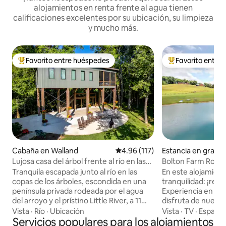
alojamientos en renta frente al agua tienen
calificaciones excelentes por su ubicación, su limpieza
y mucho más.
Favorito entre huéspedes
Favorito entre
De los mejores en Favorito entre huéspedes
De los mejores en
Cabaña en Walland
Calificación promedio: 4.96 de 5
4.96 (117)
Estancia en granja
boro
Lujosa casa del árbol frente al río en las
Bolton Farm Rogers Ranch 2 camas/1
montañas Great Smoky
baño
Tranquila escapada junto al río en las
En este alojamient
copas de los árboles, escondida en una
tranquilidad: ¡reláj
península privada rodeada por el agua
Experiencia en la g
del arroyo y el prístino Little River, a 11
disfruta de nuest
millas del Parque Nacional de Great
15 acres. Siéntate 
Vista
·
Río
·
Ubicación
Vista
·
TV
·
Espacio
Smoky Mountains. Esta lujosa casa del
Servicios populares para los alojamientos
al estanque de pec