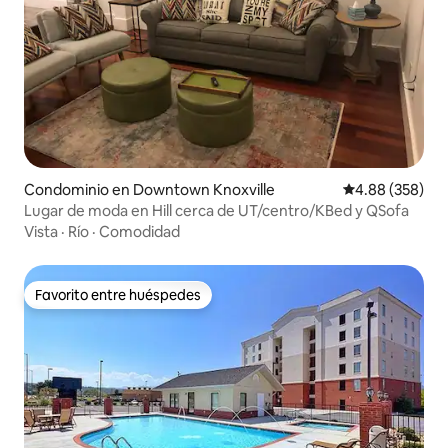
Condominio en Downtown Knoxville
Calificación pr
4.88 (358)
Lugar de moda en Hill cerca de UT/centro/KBed y QSofa
Vista
·
Río
·
Comodidad
Favorito entre huéspedes
Favorito entre huéspedes