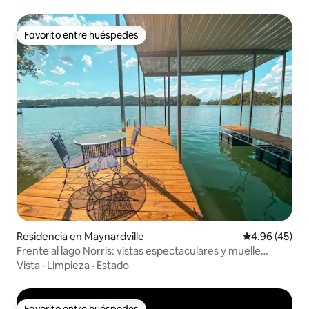
Favorito entre huéspedes
Favorito entre huéspedes
Residencia en Maynardville
Calificación 
4.96 (45)
Frente al lago Norris: vistas espectaculares y muelle
privado
Vista
·
Limpieza
·
Estado
Favorito entre huéspedes