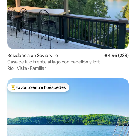
Residencia en Sevierville
Calificación pr
4.96 (238)
Casa de lujo frente al lago con pabellón y loft
Río
·
Vista
·
Familiar
Favorito entre huéspedes
De los mejores en Favorito entre huéspedes