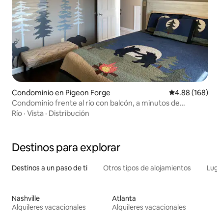
Condominio en Pigeon Forge
Calificación pr
4.88 (168)
Condominio frente al río con balcón, a minutos de
Parkway
Río
·
Vista
·
Distribución
Destinos para explorar
Destinos a un paso de ti
Otros tipos de alojamientos
Lug
Nashville
Atlanta
Alquileres vacacionales
Alquileres vacacionales