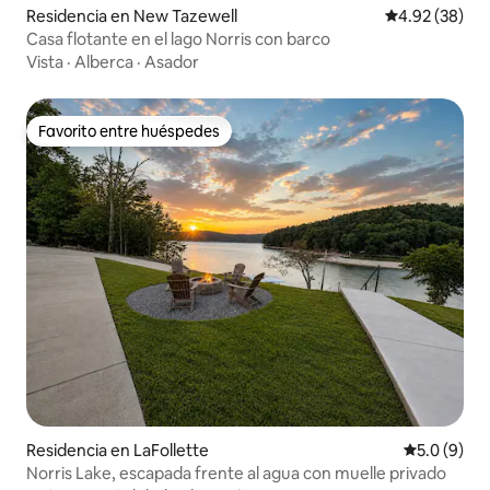
Residencia en New Tazewell
Calificación p
4.92 (38)
Casa flotante en el lago Norris con barco
Vista
·
Alberca
·
Asador
Favorito entre huéspedes
Favorito entre huéspedes
Residencia en LaFollette
Calificació
5.0 (9)
Norris Lake, escapada frente al agua con muelle privado