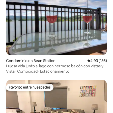
Condominio en Bean Station
Calificación p
4.93 (136)
Lujosa vida junto al lago con hermoso balcón con vistas y
piscina
Vista
·
Comodidad
·
Estacionamiento
Favorito entre huéspedes
Favorito entre huéspedes