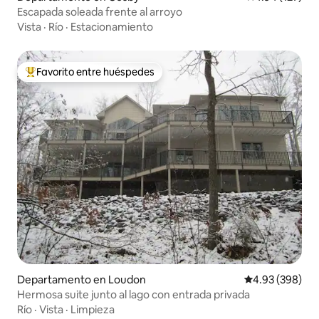
Escapada soleada frente al arroyo
Vista
·
Río
·
Estacionamiento
Favorito entre huéspedes
De los mejores en Favorito entre huéspedes
Departamento en Loudon
Calificación pr
4.93 (398)
Hermosa suite junto al lago con entrada privada
Río
·
Vista
·
Limpieza