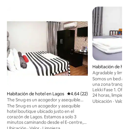
Habitación de hote
Agradable y limpio
(Rm301)
Somos un bed and 
una zona tranquila
Lekki Fase 1. Ofre
Habitación de hotel en Lagos
Calificación promedio: 4.64 de 
4.64 (22)
24 horas, limpieza d
The Snug es un acogedor y asequible
desayuno de cortesí
Ubicación
·
Valor
·
hotel boutique.
The Snug es un acogedor y asequible
clase de yoga tamb
hotel boutique ubicado justo en el
todas las semanas! A 5 minutos de:
corazón de Lagos. Estamos a solo 3
Puente Ikoyi Link - El nuevo club de playa
minutos caminando desde el E-centre,
Landmark Beach & 
un centro comercial con cine. Nuestras
de: - Victoria Islan
Ubicación
·
Valor
·
Limpieza