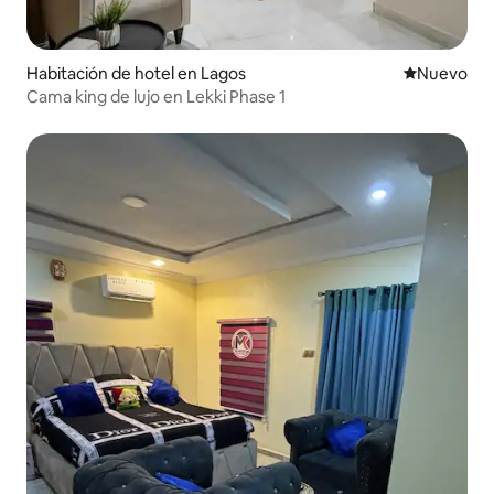
Habitación de hotel en Lagos
Nuevo aloj
Nuevo
Cama king de lujo en Lekki Phase 1