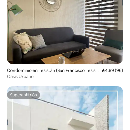
Condominio en Tesistán (San Francisco Tesist
Calificación p
4.89 (96)
án)
Oasis Urbano
Superanfitrión
Superanfitrión