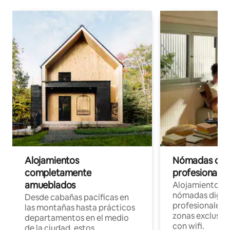
Alojamientos
Nómadas digit
completamente
profesionales 
amueblados
Alojamientos 
nómadas digita
Desde cabañas pacíficas en
profesionales d
las montañas hasta prácticos
zonas exclusiva
departamentos en el medio
con wifi.
de la ciudad, estos