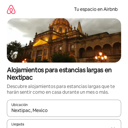
Ir
al
Tu espacio en Airbnb
contenido
Alojamientos para estancias largas en
Nextipac
Descubre alojamientos para estancias largas que te
harán sentir como en casa durante un mes o más.
Ubicación
Cuando los resultados estén disponibles, podrás navegar usando l
Llegada