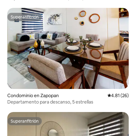
Superanfitrión
Superanfitrión
Condominio en Zapopan
Calificación 
4.81 (26)
Departamento para descanso, 5 estrellas
Superanfitrión
Superanfitrión