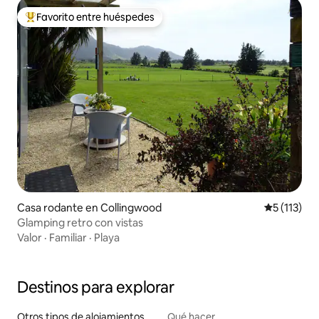
Favorito entre huéspedes
De los mejores en Favorito entre huéspedes
Casa rodante en Collingwood
Calificació
5 (113)
Glamping retro con vistas
Valor
·
Familiar
·
Playa
Destinos para explorar
Otros tipos de alojamientos
Qué hacer