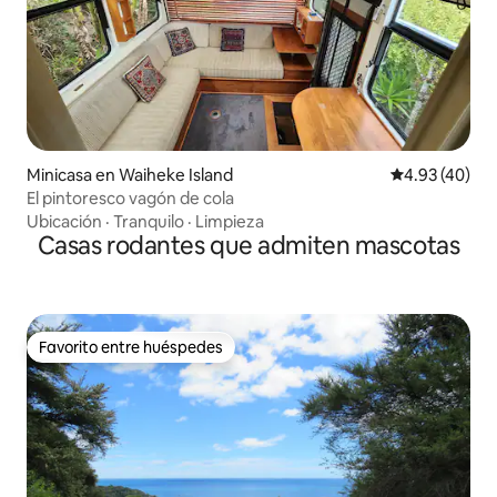
Minicasa en Waiheke Island
Calificación 
4.93 (40)
El pintoresco vagón de cola
Ubicación
·
Tranquilo
·
Limpieza
Casas rodantes que admiten mascotas
Favorito entre huéspedes
Favorito entre huéspedes