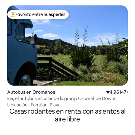
Favorito entre huéspedes
De los mejores en Favorito entre huéspedes
Autobús en Oromahoe
Calificación 
4.96 (47)
Evi, el autobús escolar de la granja Oromahoe Downs
Ubicación
·
Familiar
·
Playa
Casas rodantes en renta con asientos al
aire libre