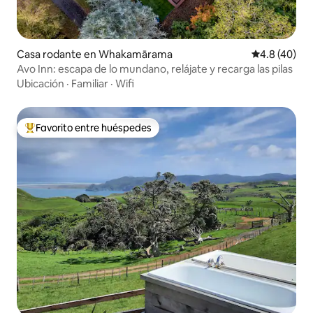
Casa rodante en Whakamārama
Calificación
4.8 (40)
Avo Inn: escapa de lo mundano, relájate y recarga las pilas
Ubicación
·
Familiar
·
Wifi
Favorito entre huéspedes
De los mejores en Favorito entre huéspedes