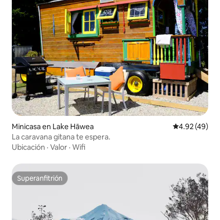
Minicasa en Lake Hāwea
Calificación 
4.92 (49)
La caravana gitana te espera.
Ubicación
·
Valor
·
Wifi
Superanfitrión
Superanfitrión