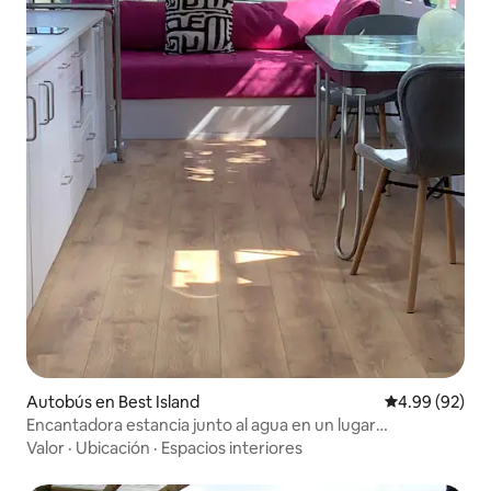
Autobús en Best Island
Calificación p
4.99 (92)
Encantadora estancia junto al agua en un lugar
verdaderamente único...
Valor
·
Ubicación
·
Espacios interiores