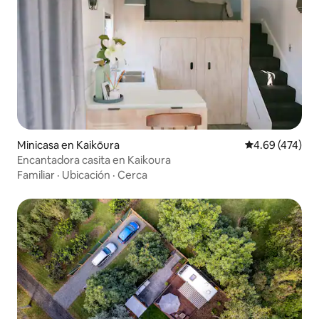
Minicasa en Kaikōura
Calificación pr
4.69 (474)
Encantadora casita en Kaikoura
Familiar
·
Ubicación
·
Cerca