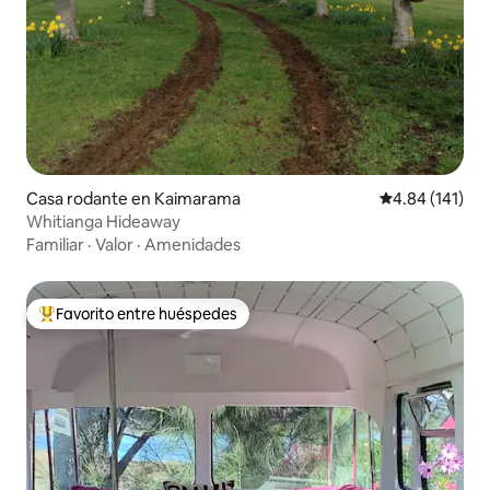
Casa rodante en Kaimarama
Calificación p
4.84 (141)
Whitianga Hideaway
Familiar
·
Valor
·
Amenidades
Favorito entre huéspedes
De los mejores en Favorito entre huéspedes