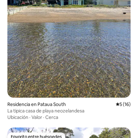
Residencia en Pataua South
Calificaci
5 (16)
La típica casa de playa neozelandesa
Ubicación
·
Valor
·
Cerca
Favorito entre huéspedes