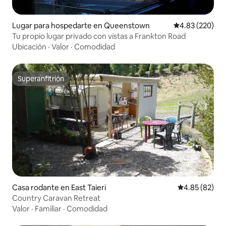
Lugar para hospedarte en Queenstown
Calificación pr
4.83 (220)
Tu propio lugar privado con vistas a Frankton Road
Ubicación
·
Valor
·
Comodidad
Superanfitrión
Superanfitrión
Casa rodante en East Taieri
Calificación p
4.85 (82)
Country Caravan Retreat
Valor
·
Familiar
·
Comodidad