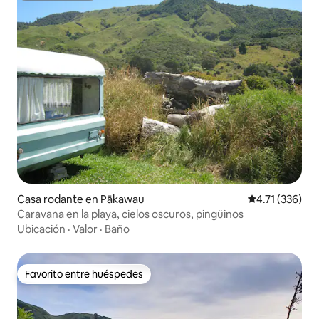
Casa rodante en Pākawau
Calificación p
4.71 (336)
Caravana en la playa, cielos oscuros, pingüinos
Ubicación
·
Valor
·
Baño
Favorito entre huéspedes
Favorito entre huéspedes