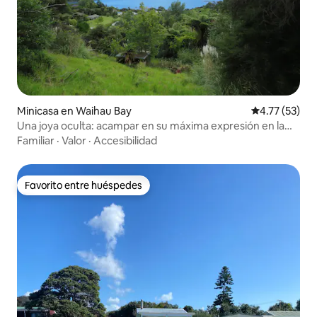
Minicasa en Waihau Bay
Calificación 
4.77 (53)
Una joya oculta: acampar en su máxima expresión en la
bahía de Whanarua
Familiar
·
Valor
·
Accesibilidad
Favorito entre huéspedes
Favorito entre huéspedes