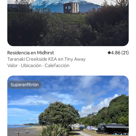
Residencia en Midhirst
Calificación 
4.86 (21)
Taranaki Creekside KEA en Tiny Away
Valor
·
Ubicación
·
Calefacción
Superanfitrión
Superanfitrión