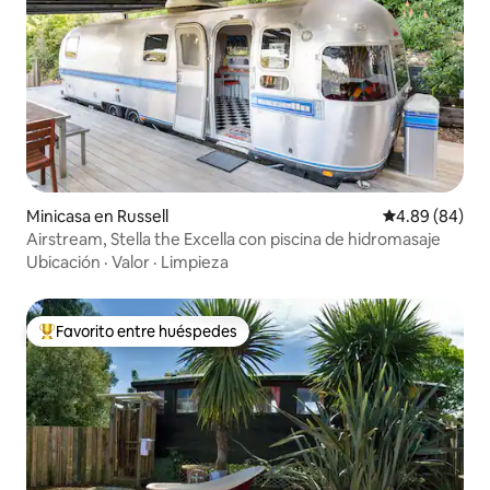
Minicasa en Russell
Calificación p
4.89 (84)
Airstream, Stella the Excella con piscina de hidromasaje
Ubicación
·
Valor
·
Limpieza
Favorito entre huéspedes
De los mejores en Favorito entre huéspedes