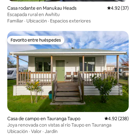
Casa rodante en Manukau Heads
Calificación 
4.92 (37)
Escapada rural en Awhitu
Familiar
·
Ubicación
·
Espacios exteriores
Favorito entre huéspedes
Favorito entre huéspedes
Casa de campo en Tauranga Taupo
Calificación pr
4.92 (238)
Joya renovada con vistas al río Taupo en Tauranga
Ubicación
·
Valor
·
Jardín