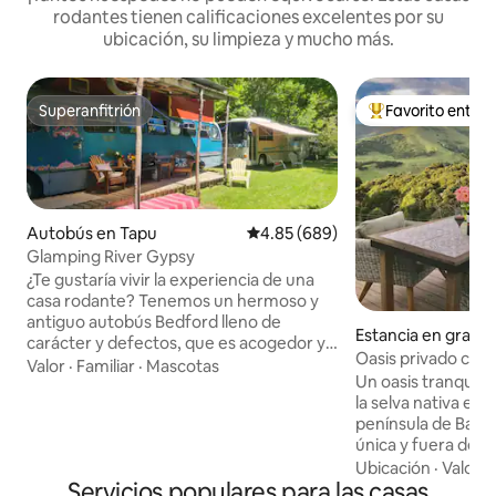
rodantes tienen calificaciones excelentes por su
ubicación, su limpieza y mucho más.
Superanfitrión
Favorito entre
Superanfitrión
De los mejores en
Autobús en Tapu
Calificación promedio: 4.85 de 5
4.85 (689)
Glamping River Gypsy
¿Te gustaría vivir la experiencia de una
casa rodante? Tenemos un hermoso y
antiguo autobús Bedford lleno de
Estancia en granja 
carácter y defectos, que es acogedor y
River
Oasis privado con 
cómodo y está en tu propia área privada
Valor
·
Familiar
·
Mascotas
al monte nativo.
Un oasis tranquilo 
en el bosque. Tiene una chimenea para
la selva nativa en 
los meses de invierno y un hermoso
península de Bank
ambiente boho en el interior. - Una
única y fuera de la
regadera exterior separada con agua
(calefacción centra
Ubicación
·
Valor
·
caliente, un baño en el bosque y un
Servicios populares para las casas
nueva. Contempla l
inodoro de compostaje - Cocina de