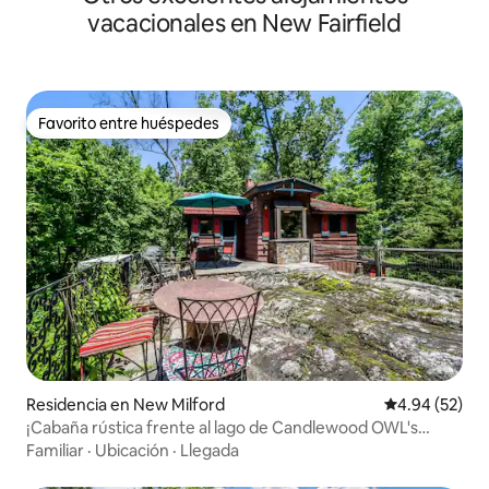
vacacionales en New Fairfield
Favorito entre huéspedes
Favorito entre huéspedes
Residencia en New Milford
Calificación p
4.94 (52)
¡Cabaña rústica frente al lago de Candlewood OWL's
PERCH!
Familiar
·
Ubicación
·
Llegada