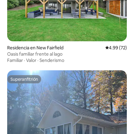
Residencia en New Fairfield
Calificación p
4.99 (72)
Oasis familiar frente al lago
Familiar
·
Valor
·
Senderismo
Superanfitrión
Superanfitrión