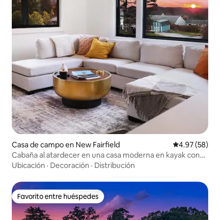
Casa de campo en New Fairfield
Calificación p
4.97 (58)
Cabaña al atardecer en una casa moderna en kayak con
acceso al lago
Ubicación
·
Decoración
·
Distribución
Favorito entre huéspedes
Favorito entre huéspedes