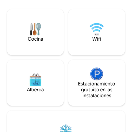
chimenea, parrilla, una bañera de
hidromasaje de madera de cedro y
sauna. ¡Se admiten perros! Un refugio
acogedor y elegante cerca de
senderismo, esquí y los mejores lugares
para cenar en Catskills. ¡Visita nuestro ig
'highwoodsaframe' para obtener más
Cocina
Wifi
información!
Estacionamiento
Alberca
gratuito en las
instalaciones