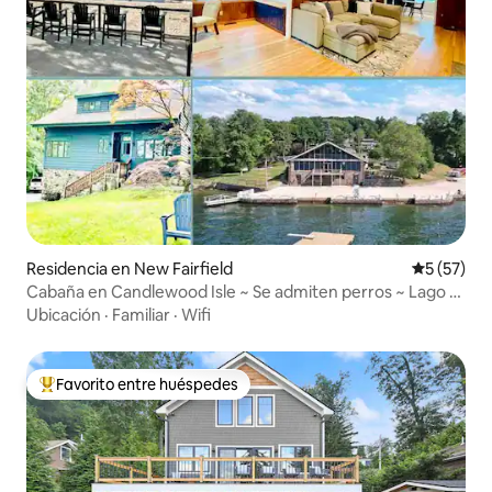
Residencia en New Fairfield
Calificaci
5 (57)
Cabaña en Candlewood Isle ~ Se admiten perros ~ Lago ~
Muelle
Ubicación
·
Familiar
·
Wifi
Favorito entre huéspedes
De los mejores en Favorito entre huéspedes