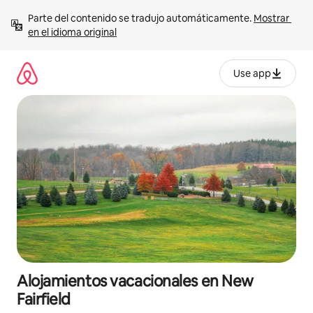
Ir
Parte del contenido se tradujo automáticamente. 
Mostrar 
al
en el idioma original
contenido
Use app
Alojamientos vacacionales en New
Fairfield