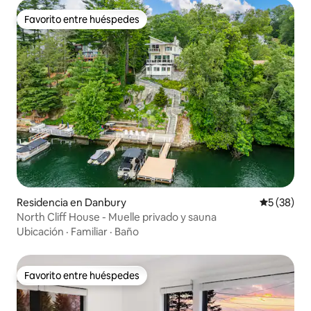
Favorito entre huéspedes
Favorito entre huéspedes
Residencia en Danbury
Calificaci
5 (38)
North Cliff House - Muelle privado y sauna
Ubicación
·
Familiar
·
Baño
Favorito entre huéspedes
Favorito entre huéspedes