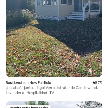
Residencia en New Fairfield
Calificac
5 (7)
¡La cabaña junto al lago! Ven a disfrutar de Candlewood
Lake
Lavandería
·
Hospitalidad
·
TV
Favorito entre huéspedes