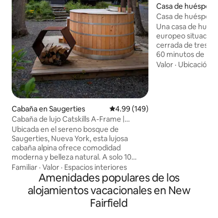
Casa de huéspede
cabuc
Casa de huéspedes
francesa junto a u
Una casa de huésp
europeo situada e
cerrada de tres he
60 minutos de la 
Rodeado de cuidad
Valor
·
Ubicación
·
del siglo XVIII y un
entorno resulta e
la campiña francesa. Diseñado p
arquitecto David E
Cabaña en Saugerties
Calificación promedio: 4.99 de 5
4.99 (149)
combina la eleganc
Cabaña de lujo Catskills A-Frame |
comodidad modern
Jacuzzi y sauna
con calefacción, t
Ubicada en el sereno bosque de
calefacción, sábana
Saugerties, Nueva York, esta lujosa
acabados cuidados
cabaña alpina ofrece comodidad
Perfecto para una
moderna y belleza natural. A solo 10
semana con estilo
minutos de Woodstock y a 2 horas de
Familiar
·
Valor
·
Espacios interiores
energías en un ent
Nueva York, Nueva Jersey. Se encuentra
Amenidades populares de los
en un lote privado de 2 acres. Fácil
alojamientos vacacionales en New
acceso. Con colchones Casper tamaño
Fairfield
queen premium, una máquina de café
espresso Breville, un proyector 4K, una