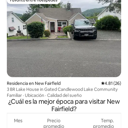
Favorito entre huéspedes
Residencia en New Fairfield
Calificación 
4.81 (26)
3 BR Lake House in Gated Candlewood Lake Community
Familiar
·
Ubicación
·
Calidad del sueño
¿Cuál es la mejor época para visitar New
Fairfield?
Mes
Precio
Temp.
promedio
promedio