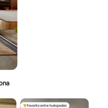
zona
Favorito entre huéspedes
De los mejores en Favorito entre huéspedes