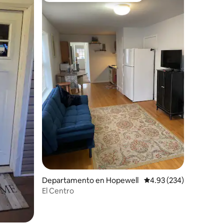
iones
Departamento en Hopewell
Calificación promedio: 
4.93 (234)
El Centro