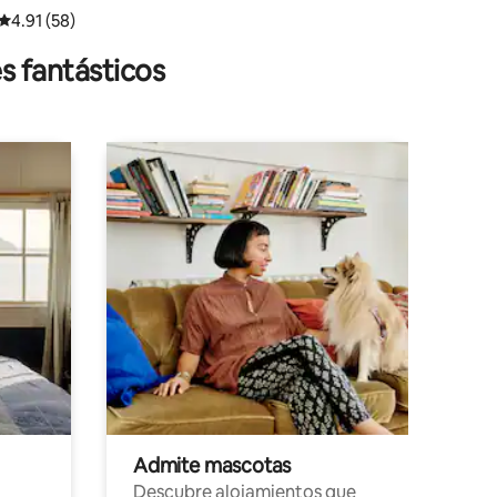
Calificación promedio: 4.91 de 5; 58 evaluaciones
4.91 (58)
s fantásticos
Admite mascotas
Descubre alojamientos que