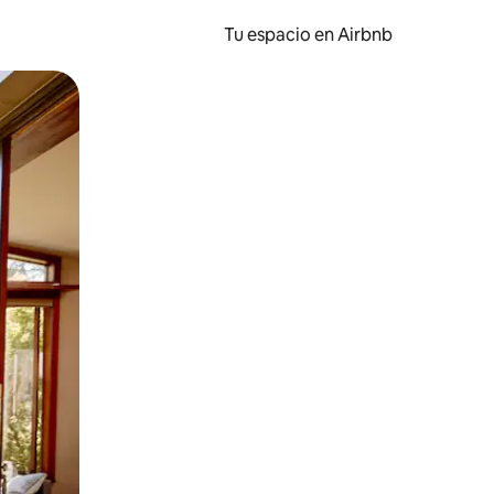
Tu espacio en Airbnb
ien tocando y deslizando la pantalla.