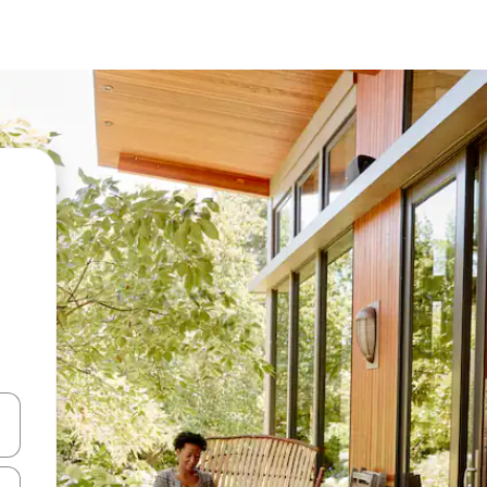
vegar usando las teclas de las flechas hacia arriba y hacia abajo, o b