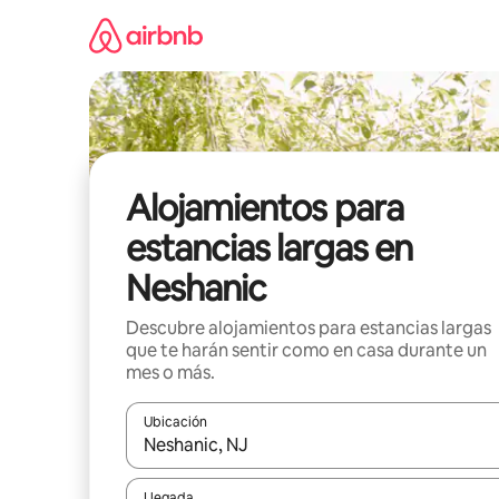
Ir
al
contenido
Alojamientos para
estancias largas en
Neshanic
Descubre alojamientos para estancias largas
que te harán sentir como en casa durante un
mes o más.
Ubicación
Cuando los resultados estén disponibles, podrás na
Llegada