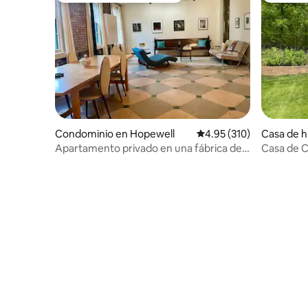
Condominio en Hopewell
Calificación promedio: 
4.95 (310)
Casa de h
ewater
Apartamento privado en una fábrica de
Casa de C
chocolate de 1890.