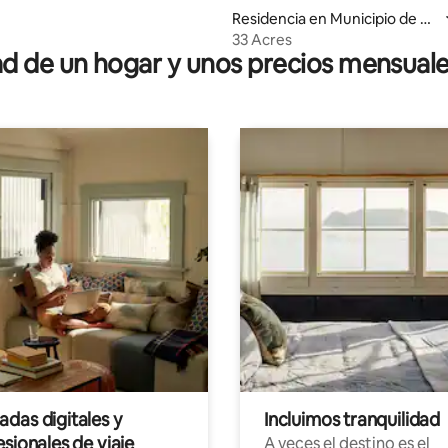
Residencia en Municipio de Hil
lsborough
33 Acres
 de un hogar y unos precios mensuale
das digitales y
Incluimos tranquilidad
sionales de viaje
A veces el destino es el