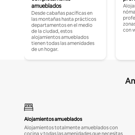
amueblados
Aloj
nómad
Desde cabañas pacíficas en
profe
las montañas hasta prácticos
zonas
departamentos en el medio
con w
de la ciudad, estos
alojamientos amueblados
tienen todas las amenidades
de un hogar.
Am
Alojamientos amueblados
Alojamientos totalmente amueblados con
cocina y todas las amenidades que necesitas