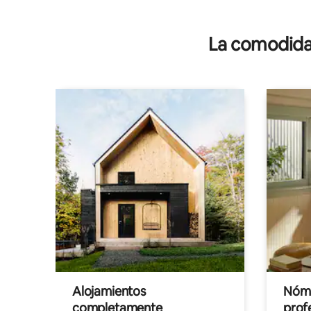
La comodidad
Alojamientos
Nóma
completamente
profe