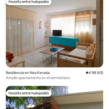
Favorito entre huéspedes
Favorito entre huéspedes
Residencia en Nea Kerasia
Calificación 
4.98 (43)
Amplio apartamento en el semisótano
Favorito entre huéspedes
Favorito entre huéspedes