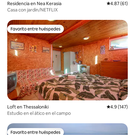
Residencia en Nea Kerasia
Calificación 
4.87 (61)
Casa con jardín/NETFLIX
Favorito entre huéspedes
Favorito entre huéspedes
Loft en Thessaloniki
Calificación 
4.9 (147)
Estudio en el ático en el campo
Favorito entre huéspedes
Favorito entre huéspedes