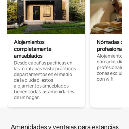
Alojamientos
Nómadas digit
completamente
profesionales 
amueblados
Alojamientos 
nómadas digita
Desde cabañas pacíficas en
profesionales d
las montañas hasta prácticos
zonas exclusiva
departamentos en el medio
con wifi.
de la ciudad, estos
alojamientos amueblados
tienen todas las amenidades
de un hogar.
Amenidades y ventajas para estancias