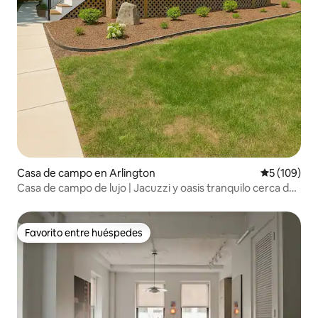
Casa de campo en Arlington
Calificació
5 (109)
Casa de campo de lujo | Jacuzzi y oasis tranquilo cerca de
DC
Favorito entre huéspedes
Favorito entre huéspedes