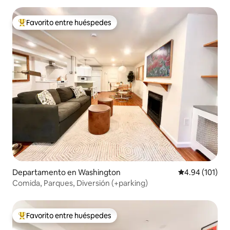
Favorito entre huéspedes
De los mejores en Favorito entre huéspedes
Departamento en Washington
Calificación p
4.94 (101)
Comida, Parques, Diversión (+parking)
Favorito entre huéspedes
De los mejores en Favorito entre huéspedes