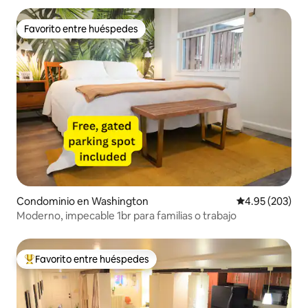
Favorito entre huéspedes
Favorito entre huéspedes
Condominio en Washington
Calificación pr
4.95 (203)
Moderno, impecable 1br para familias o trabajo
Favorito entre huéspedes
De los mejores en Favorito entre huéspedes