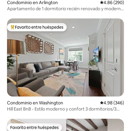
Condominio en Arlington
Calificación pr
4.86 (290)
Apartamento de 1 dormitorio recién renovado y moderno
- Unidad 2
Favorito entre huéspedes
De los mejores en Favorito entre huéspedes
Condominio en Washington
Calificación pr
4.98 (346)
Hill East BnB - Estilo moderno y confort 3 dormitorios/3
baños
Favorito entre huéspedes
Favorito entre huéspedes