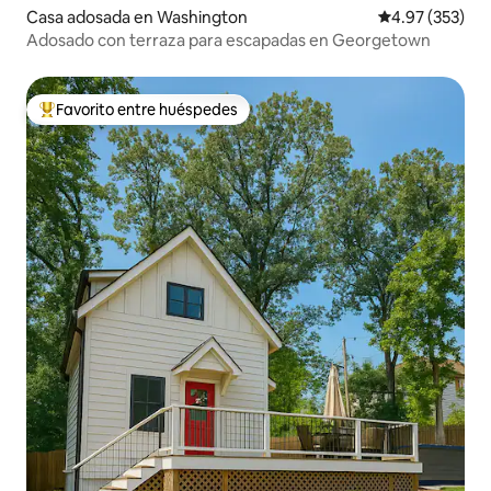
Casa adosada en Washington
Calificación pr
4.97 (353)
Adosado con terraza para escapadas en Georgetown
Favorito entre huéspedes
De los mejores en Favorito entre huéspedes