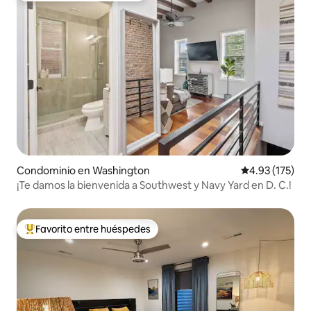
Condominio en Washington
Calificación p
4.93 (175)
¡Te damos la bienvenida a Southwest y Navy Yard en D. C.!
Favorito entre huéspedes
De los mejores en Favorito entre huéspedes