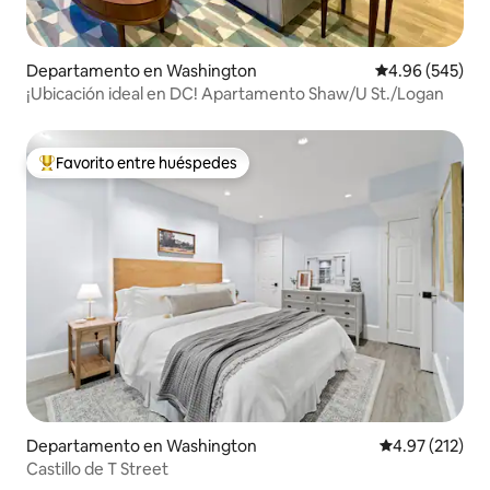
Departamento en Washington
Calificación pr
4.96 (545)
¡Ubicación ideal en DC! Apartamento Shaw/U St./Logan
Favorito entre huéspedes
De los mejores en Favorito entre huéspedes
Departamento en Washington
Calificación p
4.97 (212)
Castillo de T Street