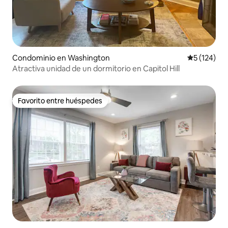
Condominio en Washington
Calificació
5 (124)
Atractiva unidad de un dormitorio en Capitol Hill
Favorito entre huéspedes
Favorito entre huéspedes