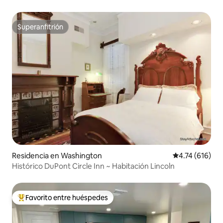
Superanfitrión
Superanfitrión
Residencia en Washington
Calificación p
4.74 (616)
Histórico DuPont Circle Inn ~ Habitación Lincoln
Favorito entre huéspedes
De los mejores en Favorito entre huéspedes