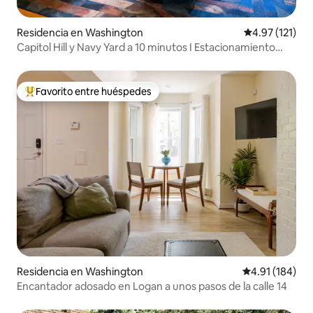
Residencia en Washington
Calificación p
4.97 (121)
Capitol Hill y Navy Yard a 10 minutos I Estacionamiento
gratuito
Favorito entre huéspedes
De los mejores en Favorito entre huéspedes
Residencia en Washington
Calificación p
4.91 (184)
Encantador adosado en Logan a unos pasos de la calle 14