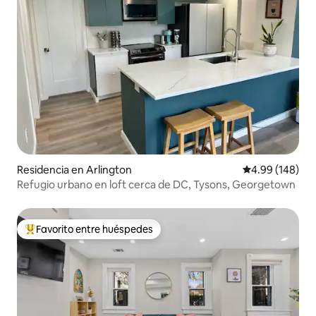
Residencia en Arlington
Calificación pr
4.99 (148)
Refugio urbano en loft cerca de DC, Tysons, Georgetown
Favorito entre huéspedes
De los mejores en Favorito entre huéspedes