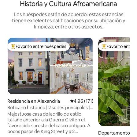
Historia y Cultura Afroamericana
Los huéspedes están de acuerdo: estas estancias
tienen excelentes calificaciones por su ubicación y
limpieza, entre otros aspectos.
Favorito entre huéspedes
Favorito entre
De los mejores en Favorito entre huéspedes
De los mejores en
Residencia en Alexandria
Calificación promedio: 4.96 de 5
4.96 (171)
Boticario histórico | 2 suites principales |
Casco antiguo
Majestuosa casa de ladrillo de estilo
italiano anterior a la Guerra Civil en el
favorecido sureste del casco antiguo. A
pocos pasos de King Street y a 2
Departamento en