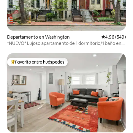
Departamento en Washington
Calificación pr
4.96 (549)
*NUEVO* Lujoso apartamento de 1 dormitorio/1 baño en
Logan Circle
Favorito entre huéspedes
De los mejores en Favorito entre huéspedes