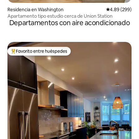
Residencia en Washington
Calificación pr
4.89 (299)
Apartamento tipo estudio cerca de Union Station
Departamentos con aire acondicionado
Favorito entre huéspedes
De los mejores en Favorito entre huéspedes