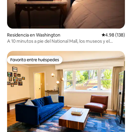
Residencia en Washington
Calificación pr
4.98 (138)
A 10 minutos a pie del National Mall, los museos y el
muelle.
Favorito entre huéspedes
Favorito entre huéspedes