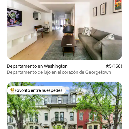
Departamento en Washington
Calificació
5 (168)
Departamento de lujo en el corazón de Georgetown
Favorito entre huéspedes
De los mejores en Favorito entre huéspedes