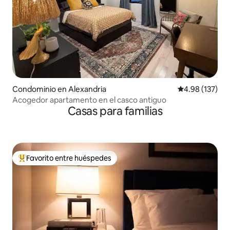
Condominio en Alexandria
Calificación p
4.98 (137)
Acogedor apartamento en el casco antiguo
Casas para familias
Favorito entre huéspedes
De los mejores en Favorito entre huéspedes