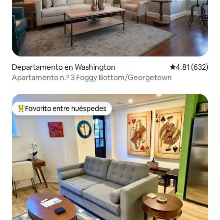
Departamento en Washington
Calificación p
4.81 (632)
Apartamento n.º 3 Foggy Bottom/Georgetown
Favorito entre huéspedes
De los mejores en Favorito entre huéspedes