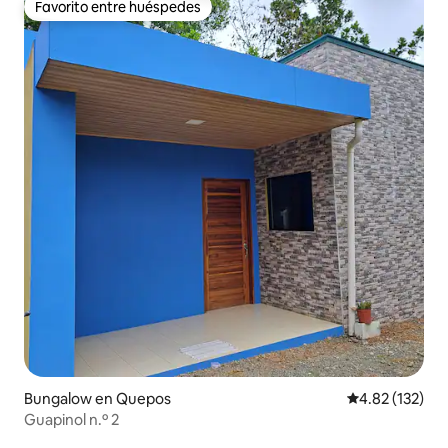
Favorito entre huéspedes
Favorito entre huéspedes
Bungalow en Quepos
Calificación p
4.82 (132)
Guapinol n.º 2