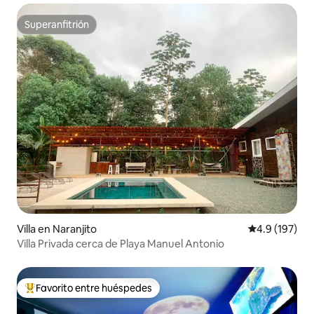
Superanfitrión
Superanfitrión
Villa en Naranjito
Calificación 
4.9 (197)
Villa Privada cerca de Playa Manuel Antonio
Favorito entre huéspedes
De los mejores en Favorito entre huéspedes