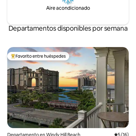
Aire acondicionado
Departamentos disponibles por semana
Favorito entre huéspedes
De los mejores en Favorito entre huéspedes
Departamento en Windy Hill Beach
Calificaci
5 (16)