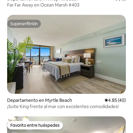
Far Far Away en Ocean Marsh #403
Superanfitrión
Superanfitrión
Departamento en Myrtle Beach
Calificación 
4.85 (40)
¡Suite King frente al mar con excelentes comodidades!
Favorito entre huéspedes
Favorito entre huéspedes