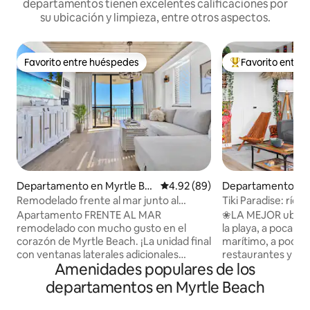
departamentos tienen excelentes calificaciones por
su ubicación y limpieza, entre otros aspectos.
Favorito entre huéspedes
Favorito entre
Favorito entre huéspedes
De los mejores en
Departamento en Myrtle Be
Calificación promedio: 4.92 de 
4.92 (89)
Departamento en 
ach
each
Remodelado frente al mar junto al
Tiki Paradise: río l
centro de convenciones
jacuzzis
Apartamento FRENTE AL MAR
❀LA MEJOR ubicac
remodelado con mucho gusto en el
la playa, a poca di
corazón de Myrtle Beach. ¡La unidad final
marítimo, a pocos
con ventanas laterales adicionales
restaurantes y at
Amenidades populares de los
ofrece vistas que no se pueden igualar!
tiempo con amigos
Cocina con isla, despensa, cocina,
16 personas. Terr
departamentos en Myrtle Beach
lavavajillas, microondas y nevera. Los
cubiertas y al aire l
exclusivos techos de madera
bar de piscina de 