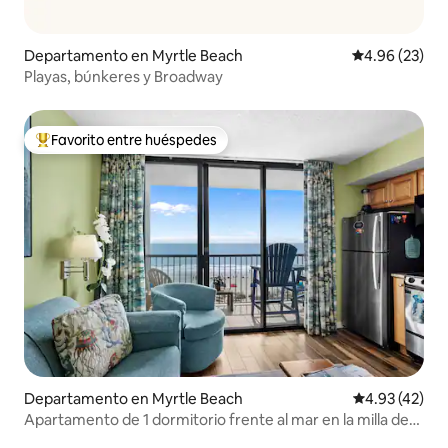
Departamento en Myrtle Beach
Calificación p
4.96 (23)
Playas, búnkeres y Broadway
Favorito entre huéspedes
De los mejores en Favorito entre huéspedes
Departamento en Myrtle Beach
Calificación 
4.93 (42)
Apartamento de 1 dormitorio frente al mar en la milla de
oro de Myrtle Beach