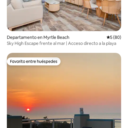
Departamento en Myrtle Beach
Calificaci
5 (80)
Sky High Escape frente al mar | Acceso directo a la playa
Favorito entre huéspedes
Favorito entre huéspedes