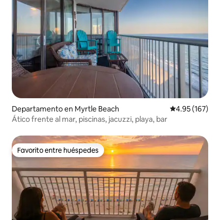
Departamento en Myrtle Beach
Calificación p
4.95 (167)
Ático frente al mar, piscinas, jacuzzi, playa, bar
Favorito entre huéspedes
Favorito entre huéspedes