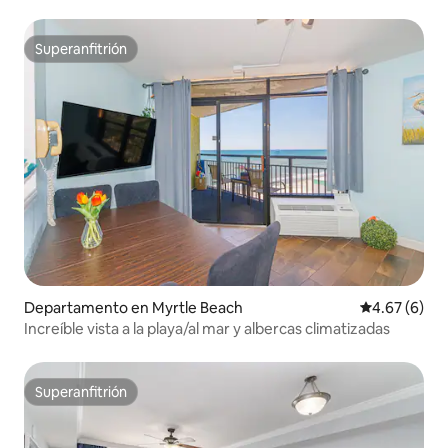
Superanfitrión
Superanfitrión
Departamento en Myrtle Beach
Calificación
4.67 (6)
Increíble vista a la playa/al mar y albercas climatizadas
Superanfitrión
Superanfitrión