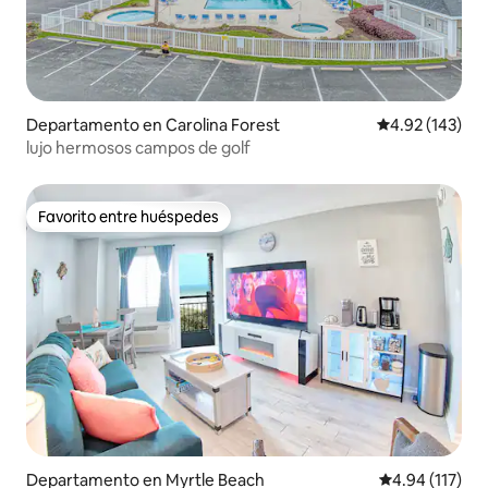
Departamento en Carolina Forest
Calificación p
4.92 (143)
lujo hermosos campos de golf
Favorito entre huéspedes
Favorito entre huéspedes
Departamento en Myrtle Beach
Calificación p
4.94 (117)