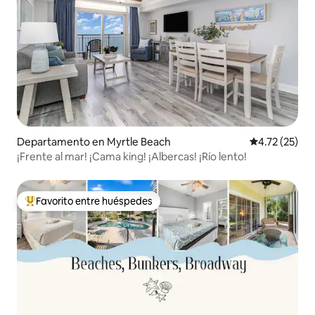
Departamento en Myrtle Beach
Calificación 
4.72 (25)
¡Frente al mar! ¡Cama king! ¡Albercas! ¡Río lento!
Favorito entre huéspedes
De los mejores en Favorito entre huéspedes