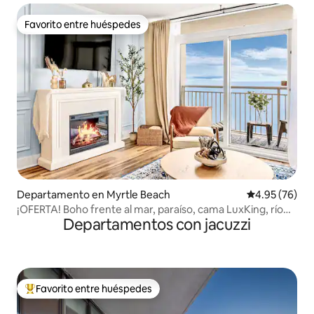
Favorito entre huéspedes
Favorito entre huéspedes
Departamento en Myrtle Beach
Calificación p
4.95 (76)
¡OFERTA! Boho frente al mar, paraíso, cama LuxKing, río
Departamentos con jacuzzi
lento
Favorito entre huéspedes
De los mejores en Favorito entre huéspedes