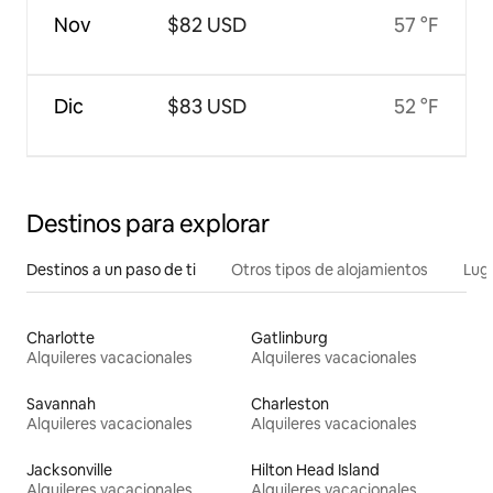
Nov
$82 USD
57 °F
Dic
$83 USD
52 °F
Destinos para explorar
Destinos a un paso de ti
Otros tipos de alojamientos
Lug
Charlotte
Gatlinburg
Alquileres vacacionales
Alquileres vacacionales
Savannah
Charleston
Alquileres vacacionales
Alquileres vacacionales
Jacksonville
Hilton Head Island
Alquileres vacacionales
Alquileres vacacionales