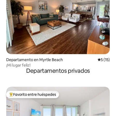
Departamento en Myrtle Beach
Calificaci
5 (15)
¡Mi lugar feliz!
Departamentos privados
Favorito entre huéspedes
De los mejores en Favorito entre huéspedes