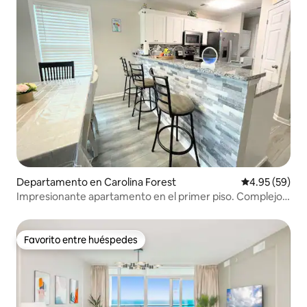
Departamento en Carolina Forest
Calificación p
4.95 (59)
Impresionante apartamento en el primer piso. Complejo
de golf cerca de la playa
Favorito entre huéspedes
Favorito entre huéspedes