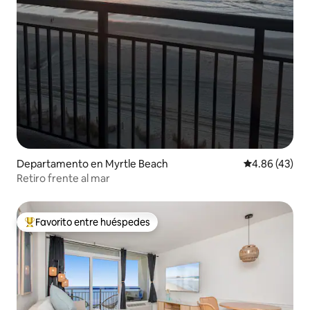
Departamento en Myrtle Beach
Calificación 
4.86 (43)
Retiro frente al mar
Favorito entre huéspedes
De los mejores en Favorito entre huéspedes