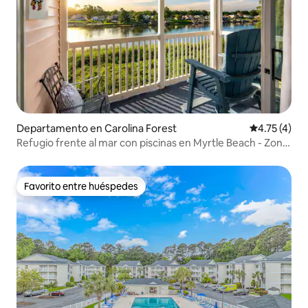
Departamento en Carolina Forest
Calificación
4.75 (4)
Refugio frente al mar con piscinas en Myrtle Beach - Zona
tranquila
Favorito entre huéspedes
Favorito entre huéspedes