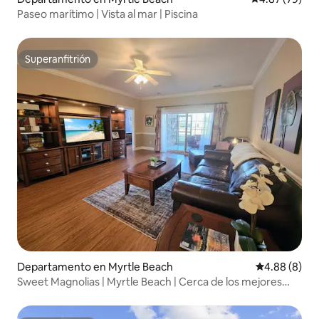
Paseo marítimo | Vista al mar | Piscina
Superanfitrión
Superanfitrión
Departamento en Myrtle Beach
Calificación
4.88 (8)
Sweet Magnolias | Myrtle Beach | Cerca de los mejores
campos de golf