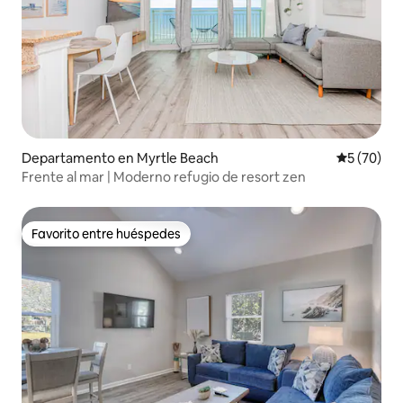
Departamento en Myrtle Beach
Calificaci
5 (70)
Frente al mar | Moderno refugio de resort zen
Favorito entre huéspedes
Favorito entre huéspedes