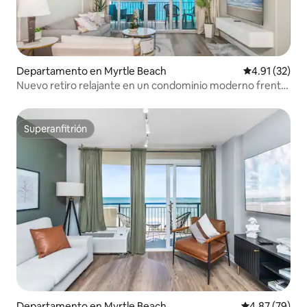
Departamento en Myrtle Beach
Calificación 
4.91 (32)
Nuevo retiro relajante en un condominio moderno frente
al mar de 2 dormitorios
Superanfitrión
Superanfitrión
Departamento en Myrtle Beach
Calificación p
4.87 (79)