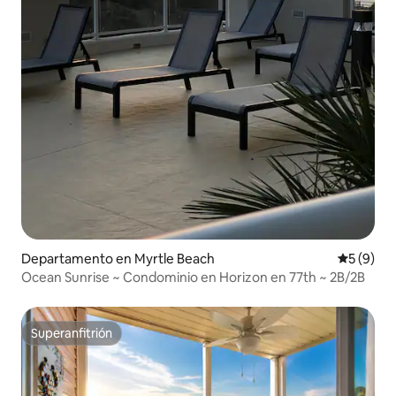
Departamento en Myrtle Beach
Calificac
5 (9)
Ocean Sunrise ~ Condominio en Horizon en 77th ~ 2B/2B
Superanfitrión
Superanfitrión