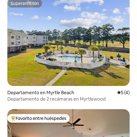
Superanfitrión
Superanfitrión
Departamento en Myrtle Beach
Calificac
5 (4)
Departamento de 2 recámaras en Myrtlewood
Favorito entre huéspedes
De los mejores en Favorito entre huéspedes