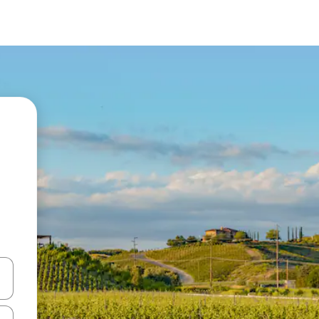
vegar usando las teclas de las flechas hacia arriba y hacia abajo, o b