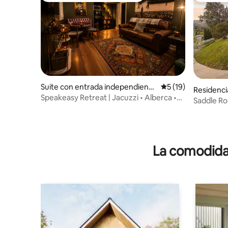
Suite con entrada independiente
Calificación promed
5 (19)
Residenci
en Murrieta
Speakeasy Retreat | Jacuzzi • Alberca •
Saddle R
Patio privado
La comodidad