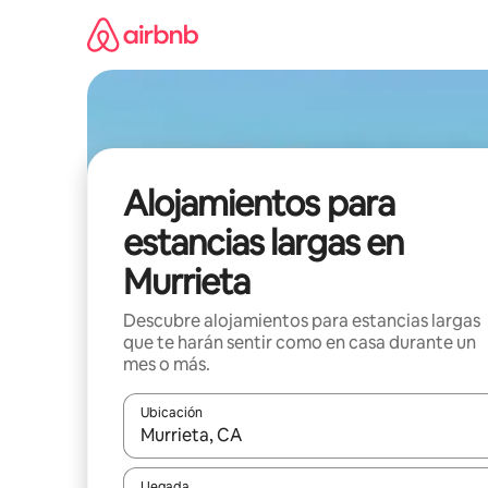
Ir
al
contenido
Alojamientos para
estancias largas en
Murrieta
Descubre alojamientos para estancias largas
que te harán sentir como en casa durante un
mes o más.
Ubicación
Cuando los resultados estén disponibles, podrás na
Llegada