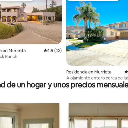
io: 5 de 5; 19 evaluaciones
a en Murrieta
Calificación promedio: 4.9 de 5; 42 evaluac
4.9 (42)
ock Ranch
Residencia en Murrieta
C
Alojamiento entero cerca de l
 de un hogar y unos precios mensuale
y aguas termales de Temecula