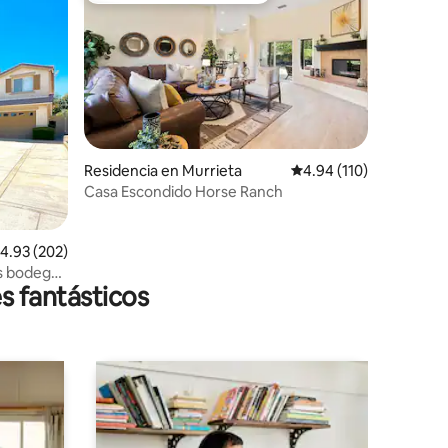
Residencia en Murrieta
Calificación promedio: 
4.94 (110)
iones
Casa Escondido Horse Ranch
alificación promedio: 4.93 de 5; 202 evaluaciones
4.93 (202)
as bodegas
s fantásticos