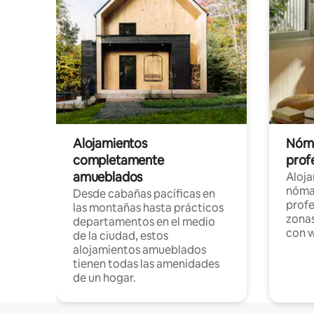
Alojamientos
Nóma
completamente
profe
amueblados
Aloj
nómad
Desde cabañas pacíficas en
profe
las montañas hasta prácticos
zonas
departamentos en el medio
con w
de la ciudad, estos
alojamientos amueblados
tienen todas las amenidades
de un hogar.