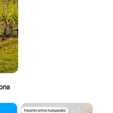
zona
Favorito entre huéspedes
Favorito entre huéspedes