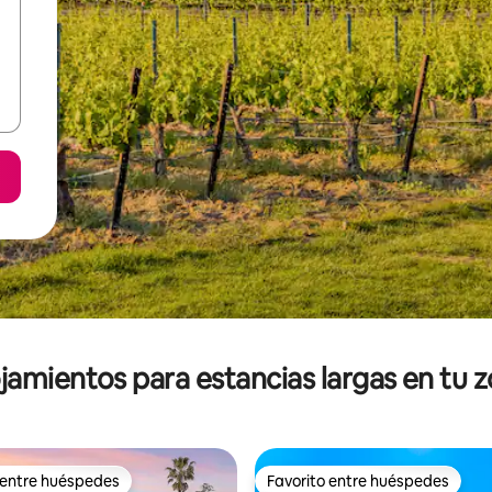
jamientos para estancias largas en tu 
 entre huéspedes
Favorito entre huéspedes
 entre huéspedes
Favorito entre huéspedes