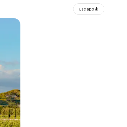
Use app
ien tocando y deslizando la pantalla.