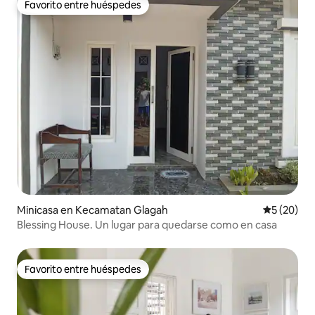
Favorito entre huéspedes
Favorito entre huéspedes
Minicasa en Kecamatan Glagah
Calificaci
5 (20)
Blessing House. Un lugar para quedarse como en casa
Favorito entre huéspedes
Favorito entre huéspedes