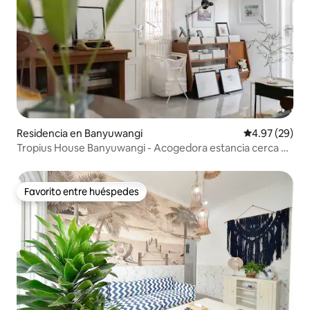
Residencia en Banyuwangi
Calificación p
4.97 (29)
Tropius House Banyuwangi - Acogedora estancia cerca de
Ijen
Favorito entre huéspedes
Favorito entre huéspedes