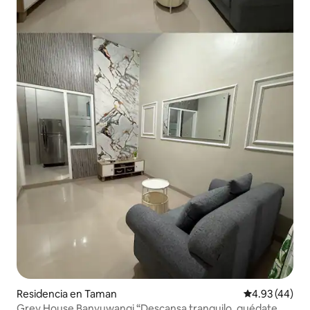
Residencia en Taman
Calificación 
4.93 (44)
Grey House Banyuwangi “Descansa tranquilo, quédate