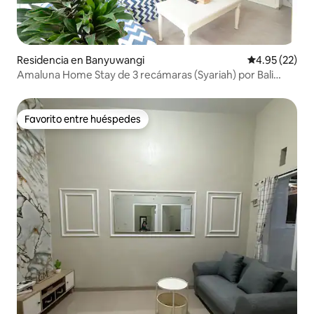
Residencia en Banyuwangi
Calificación 
4.95 (22)
Amaluna Home Stay de 3 recámaras (Syariah) por Bali
Rose
Favorito entre huéspedes
Favorito entre huéspedes