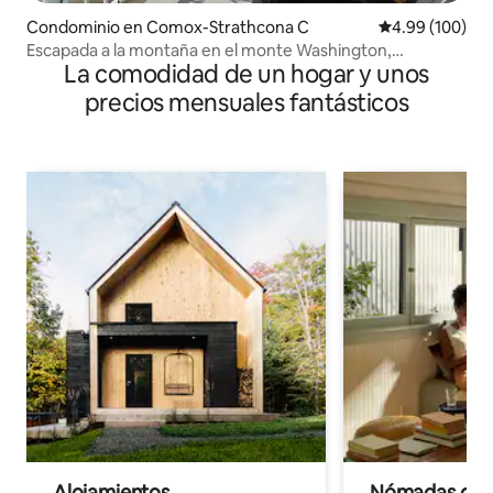
Condominio en Comox-Strathcona C
Calificación pr
4.99 (100)
Escapada a la montaña en el monte Washington,
La comodidad de un hogar y unos
Columbia Británica
precios mensuales fantásticos
Alojamientos
Nómadas digit