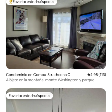
Favorito entre huéspedes
De los mejores en Favorito entre huéspedes
Condominio en Comox-Strathcona C
Calificación p
4.95 (113)
Alójate en la montaña: monte Washington y parque
Strathcona
Favorito entre huéspedes
Favorito entre huéspedes