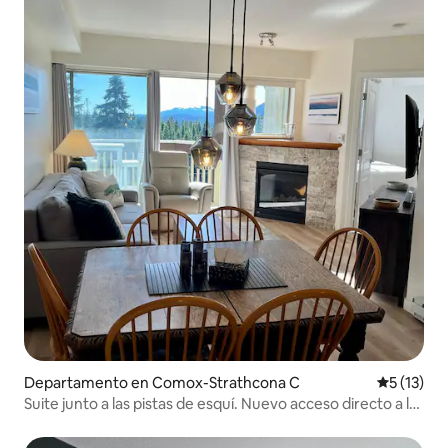
Departamento en Comox-Strathcona C
Calificaci
5 (13)
Suite junto a las pistas de esquí. Nuevo acceso directo a las
pistas de esquí en el monte Washington