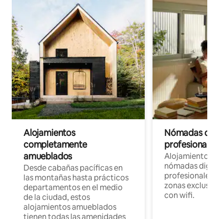
Alojamientos
Nómadas digit
completamente
profesionales 
amueblados
Alojamientos 
nómadas digita
Desde cabañas pacíficas en
profesionales d
las montañas hasta prácticos
zonas exclusiva
departamentos en el medio
con wifi.
de la ciudad, estos
alojamientos amueblados
tienen todas las amenidades