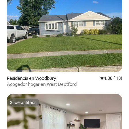
Residencia en Woodbury
Calificación p
4.88 (113)
Acogedor hogar en West Deptford
Superanfitrión
Superanfitrión