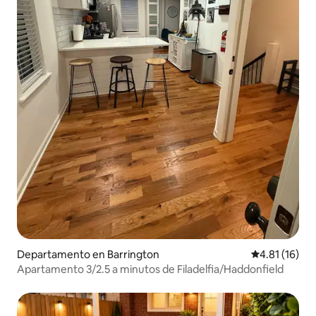
Departamento en Barrington
Calificación 
4.81 (16)
Apartamento 3/2.5 a minutos de Filadelfia/Haddonfield