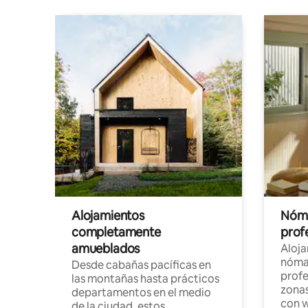
Alojamientos
Nóma
completamente
profe
amueblados
Aloj
nómad
Desde cabañas pacíficas en
profe
las montañas hasta prácticos
zonas
departamentos en el medio
con w
de la ciudad, estos