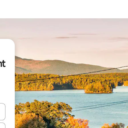
nt
vegar usando las teclas de las flechas hacia arriba y hacia abajo, o b