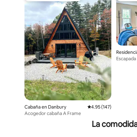
Residenci
Escapada
Cabaña en Danbury
Calificación promedio: 
4.95 (147)
Acogedor cabaña A Frame
La comodidad