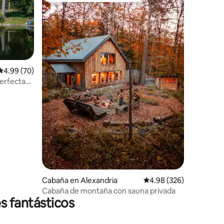
Calificación promedio: 4.99 de 5; 70 evaluaciones
4.99 (70)
perfecta
iones
Cabaña en Alexandria
Calificación promedio: 
4.98 (326)
Cabaña de montaña con sauna privada
s fantásticos