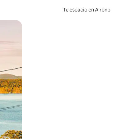
Tu espacio en Airbnb
ien tocando y deslizando la pantalla.