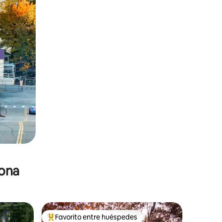
zona
Favorito entre huéspedes
re huéspedes
De los mejores en Favorito entre huéspedes