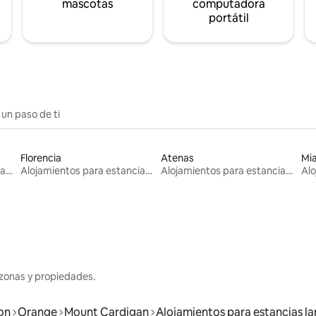
mascotas
computadora
portátil
 un paso de ti
Florencia
Atenas
Mi
Alojamientos para estancias largas
Alojamientos para estancias largas
Alojamientos para estancias largas
zonas y propiedades.
on
Orange
Mount Cardigan
Alojamientos para estancias la