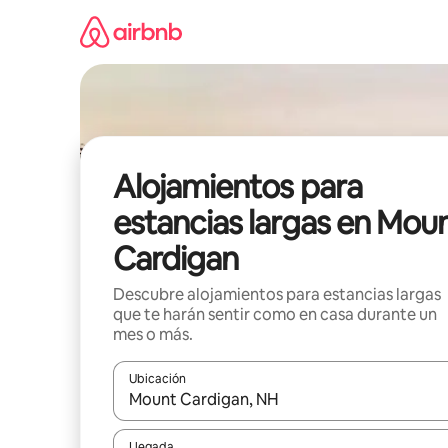
Ir
al
contenido
Alojamientos para
estancias largas en Mou
Cardigan
Descubre alojamientos para estancias largas
que te harán sentir como en casa durante un
mes o más.
Ubicación
Cuando los resultados estén disponibles, podrás na
Llegada