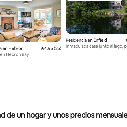
Residencia en Enfield
Inmaculada casa junto al lago, 
a en Hebron
Calificación promedio: 4.96 de 5; 25 evaluac
4.96 (25)
para toda la familia
 en Hebron Bay
4.95 de 5; 147 evaluaciones
 de un hogar y unos precios mensuale