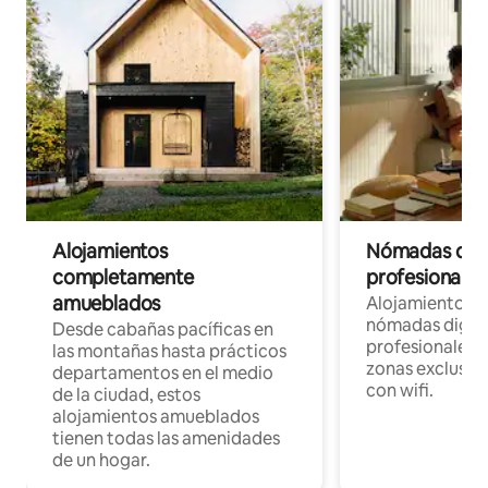
Alojamientos
Nómadas digit
completamente
profesionales 
amueblados
Alojamientos 
nómadas digita
Desde cabañas pacíficas en
profesionales d
las montañas hasta prácticos
zonas exclusiva
departamentos en el medio
con wifi.
de la ciudad, estos
alojamientos amueblados
tienen todas las amenidades
de un hogar.