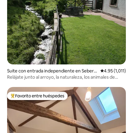
Suite con entrada independiente en Seberg
Calificación pro
4.95 (1,011)
ham
Relájate junto al arroyo, la naturaleza, los animales de
granja y los lagos
Favorito entre huéspedes
De los mejores en Favorito entre huéspedes