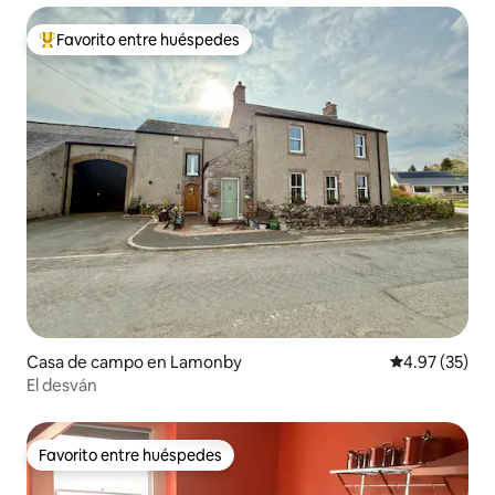
Favorito entre huéspedes
De los mejores en Favorito entre huéspedes
Casa de campo en Lamonby
Calificación 
4.97 (35)
El desván
Favorito entre huéspedes
Favorito entre huéspedes