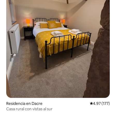
Residencia en Dacre
Calificación p
4.97 (177)
Casa rural con vistas al sur