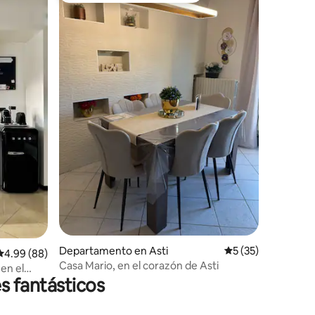
Departamento en Asti
Calificación prome
5 (35)
iones
Calificación promedio: 4.99 de 5; 88 evaluaciones
4.99 (88)
Casa Mario, en el corazón de Asti
en el
s fantásticos