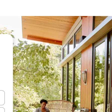
vegar usando las teclas de las flechas hacia arriba y hacia abajo, o b