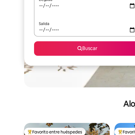
Salida
Buscar
Alo
Favorito entre huéspedes
Favor
De los mejores en Favorito entre huéspedes
De los m