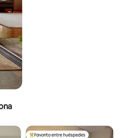
zona
Favorito entre huéspedes
re huéspedes
De los mejores en Favorito entre huéspedes