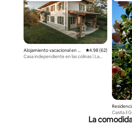
Alojamiento vacacional en Co
Calificación promedio:
4.98 (62)
rte
Casa independiente en las colinas | La
Corte di Lu
Residenci
ea
Casita il
La comodidad