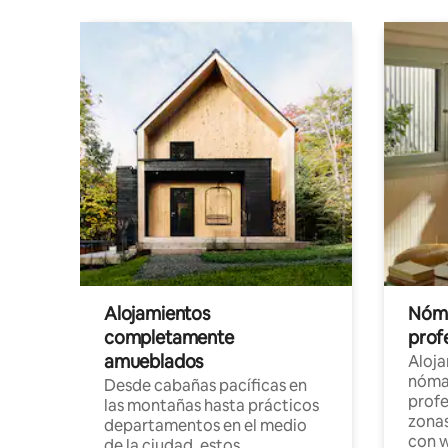
Alojamientos
Nóma
completamente
profe
amueblados
Aloj
nómad
Desde cabañas pacíficas en
profe
las montañas hasta prácticos
zonas
departamentos en el medio
con w
de la ciudad, estos