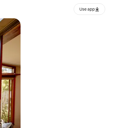
Use app
ien tocando y deslizando la pantalla.