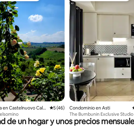
 4.98 de 5; 62 evaluaciones
a en Castelnuovo Calc
Calificación promedio: 5 de 5; 46 evaluac
5 (46)
Condominio en Asti
 Gelsomino
The Bumbunin Exclusive Studio 
 de un hogar y unos precios mensuale
corazón de Asti