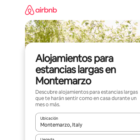
Ir
al
contenido
Alojamientos para
estancias largas en
Montemarzo
Descubre alojamientos para estancias largas
que te harán sentir como en casa durante un
mes o más.
Ubicación
Cuando los resultados estén disponibles, podrás na
Llegada