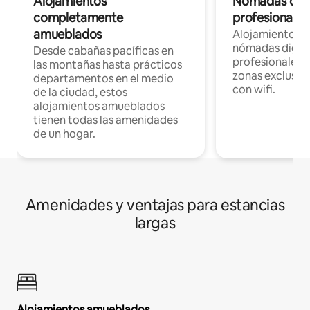
Alojamientos
Nómadas digit
completamente
profesionales 
amueblados
Alojamientos 
nómadas digita
Desde cabañas pacíficas en
profesionales d
las montañas hasta prácticos
zonas exclusiva
departamentos en el medio
con wifi.
de la ciudad, estos
alojamientos amueblados
tienen todas las amenidades
de un hogar.
Amenidades y ventajas para estancias
largas
Alojamientos amueblados