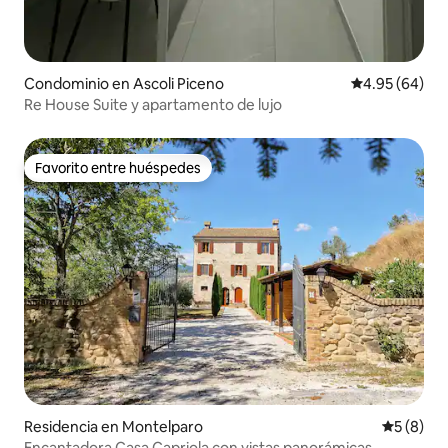
Condominio en Ascoli Piceno
Calificación p
4.95 (64)
Re House Suite y apartamento de lujo
Favorito entre huéspedes
Favorito entre huéspedes
Residencia en Montelparo
Calificac
5 (8)
Encantadora Casa Capriola con vistas panorámicas