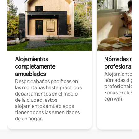
Alojamientos
Nómadas digit
completamente
profesionales 
amueblados
Alojamientos 
nómadas digita
Desde cabañas pacíficas en
profesionales d
las montañas hasta prácticos
zonas exclusiva
departamentos en el medio
con wifi.
de la ciudad, estos
alojamientos amueblados
tienen todas las amenidades
de un hogar.