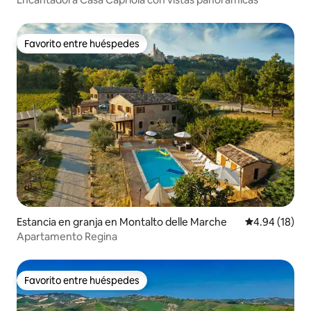
Favorito entre huéspedes
Favorito entre huéspedes
Estancia en granja en Montalto delle Marche
Calificación 
4.94 (18)
Apartamento Regina
Favorito entre huéspedes
Favorito entre huéspedes