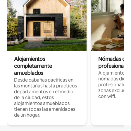
Alojamientos
Nómadas digit
completamente
profesionales 
amueblados
Alojamientos 
nómadas digita
Desde cabañas pacíficas en
profesionales d
las montañas hasta prácticos
zonas exclusiva
departamentos en el medio
con wifi.
de la ciudad, estos
alojamientos amueblados
tienen todas las amenidades
de un hogar.