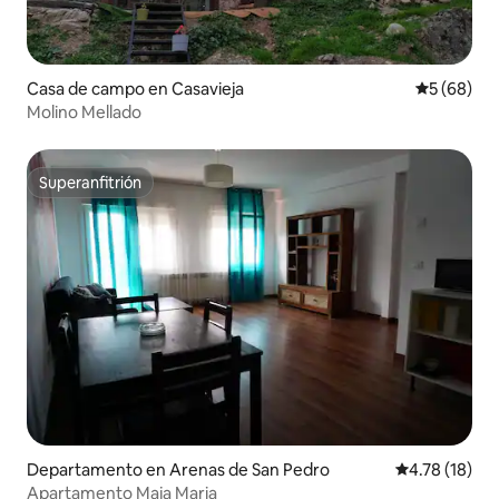
Casa de campo en Casavieja
Calificaci
5 (68)
Molino Mellado
Superanfitrión
Superanfitrión
Departamento en Arenas de San Pedro
Calificación 
4.78 (18)
Apartamento Maja Maria