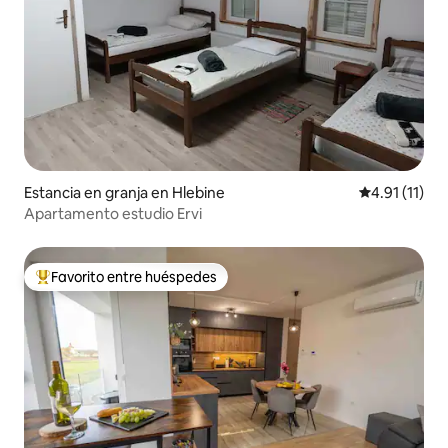
Estancia en granja en Hlebine
Calificación 
4.91 (11)
Apartamento estudio Ervi
Favorito entre huéspedes
De los mejores en Favorito entre huéspedes