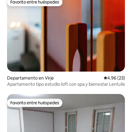
Favorito entre huéspedes
Favorito entre huéspedes
Departamento en Virje
Calificación p
4.96 (23)
Apartamento tipo estudio loft con spa y bienestar Lentulis
Favorito entre huéspedes
Favorito entre huéspedes