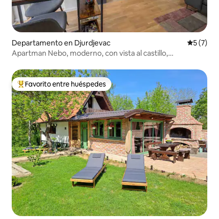
Departamento en Djurdjevac
Calificac
5 (7)
Apartman Nebo, moderno, con vista al castillo,
estacionamiento gratuito y wifi
Favorito entre huéspedes
De los mejores en Favorito entre huéspedes