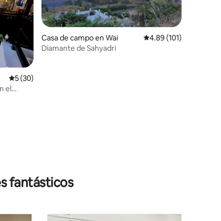
Casa de campo en Wai
Calificación promedio: 
4.89 (101)
Diamante de Sahyadri
Calificación promedio: 5 de 5; 30 evaluaciones
5 (30)
n el
de Viharika
iones
s fantásticos