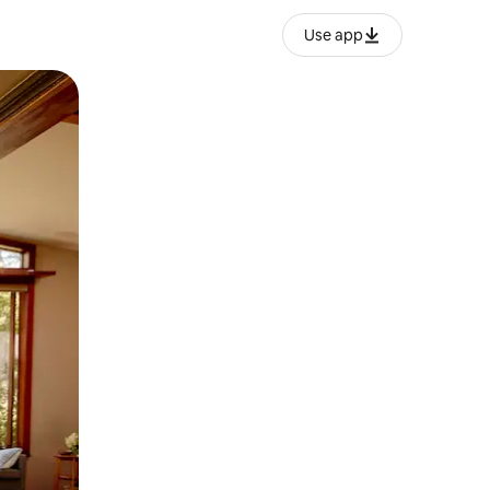
Use app
ien tocando y deslizando la pantalla.