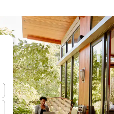
vegar usando las teclas de las flechas hacia arriba y hacia abajo, o b