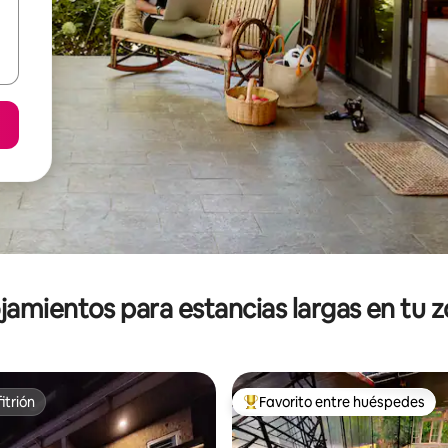
jamientos para estancias largas en tu 
itrión
Favorito entre huéspedes
itrión
De los mejores en Favorito ent