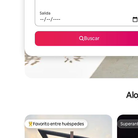
Salida
Buscar
Alo
Favorito entre huéspedes
Superanf
De los mejores en Favorito entre huéspedes
Superanf