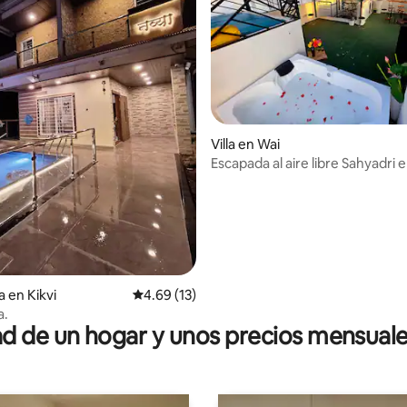
Villa en Wai
Escapada al aire libre Sahyadri e
pintoresco jacuzzi al aire libre 
io: 5 de 5; 47 evaluaciones
a en Kikvi
Calificación promedio: 4.69 de 5; 13 evaluac
4.69 (13)
a.
 de un hogar y unos precios mensuale