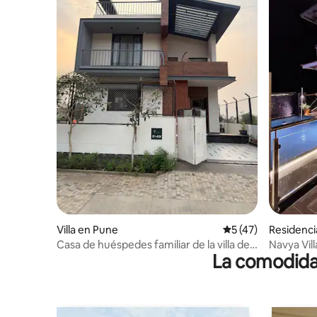
Villa en Pune
Calificación promed
5 (47)
Residenci
Casa de huéspedes familiar de la villa de
Navya Vill
La comodidad
Bachavat