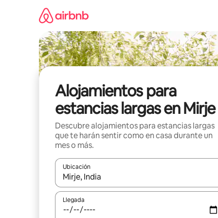
Ir
al
contenido
Alojamientos para
estancias largas en Mirje
Descubre alojamientos para estancias largas
que te harán sentir como en casa durante un
mes o más.
Ubicación
Cuando los resultados estén disponibles, podrás na
Llegada