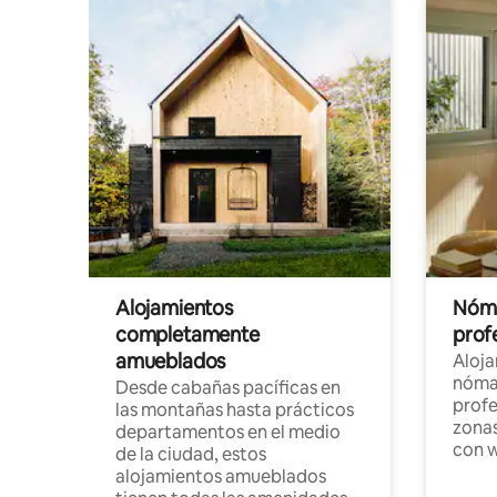
Alojamientos
Nóma
completamente
profe
amueblados
Aloj
nómad
Desde cabañas pacíficas en
profe
las montañas hasta prácticos
zonas
departamentos en el medio
con w
de la ciudad, estos
alojamientos amueblados