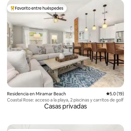
Favorito entre huéspedes
De los mejores en Favorito entre huéspedes
Residencia en Miramar Beach
Calificación
5.0 (19)
Coastal Rose: acceso a la playa, 2 piscinas y carritos de golf
Casas privadas