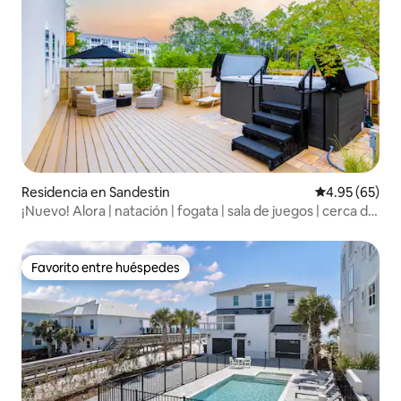
Residencia en Sandestin
Calificación p
4.95 (65)
¡Nuevo! Alora | natación | fogata | sala de juegos | cerca de
30A
Favorito entre huéspedes
Favorito entre huéspedes