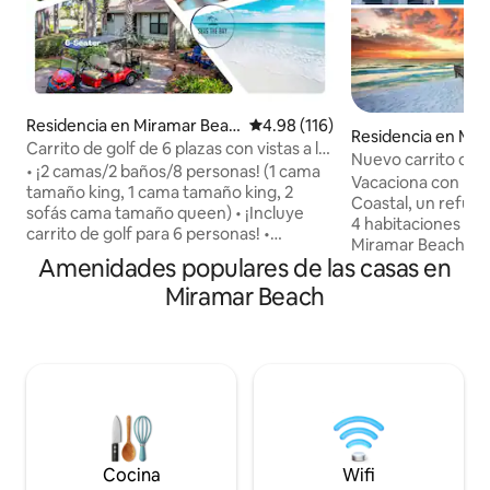
Residencia en Miramar Beac
Calificación promedio: 4.98 de 5
4.98 (116)
Residencia en Mir
h
Carrito de golf de 6 plazas con vistas a la
h
Nuevo carrito de g
bahía, el lago y el campo
• ¡2 camas/2 baños/8 personas! (1 cama
playa/hasta 10 hu
Vacaciona con no
tamaño king, 1 cama tamaño king, 2
Coastal, un refugi
sofás cama tamaño queen) • ¡Incluye
4 habitaciones y 2
carrito de golf para 6 personas! •
Miramar Beach, Sa
¡Impresionantes vistas a la
Amenidades populares de las casas en
Nuestra comunida
bahía/lago/campo de golf! • ¡Hermosas
acceso a una playa
Miramar Beach
mejoras que te harán querer quedarte
de distancia. El alojamiento tiene
para siempre! • ¡Acceso a 2 piscinas
capacidad para 10 pers
climatizadas por temporada! • ¡Ubicado
minutos de playas
en el hermoso Sandestin® Golf & Beach
tranquilas, sender
Resort! • ¡Lavadora/secadora, cable y wifi
andar en bicicleta
incluidos! • ¡A minutos del acceso
excepcionales, po
privado a la playa a través del carrito de
un carrito de golf
golf! El contrato de alquiler y carrito de
10 bicicletas de pla
golf debe firmarse en un plazo de 5 días
una hielera y sombr
Cocina
Wifi
después de hacer la reserva. Debes