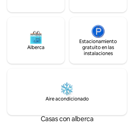
Pregúntanos sobre 
tener más de 25 años para reservar y
con Lily&Rose Photograp
presentarte para la estancia.
con entusiasmo reci
Costa Esmeralda.
Estacionamiento
Alberca
gratuito en las
instalaciones
Aire acondicionado
Casas con alberca