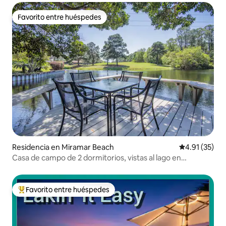
Favorito entre huéspedes
Favorito entre huéspedes
Residencia en Miramar Beach
Calificación 
4.91 (35)
Casa de campo de 2 dormitorios, vistas al lago en
Sandestin, carrito de golf
Favorito entre huéspedes
De los mejores en Favorito entre huéspedes