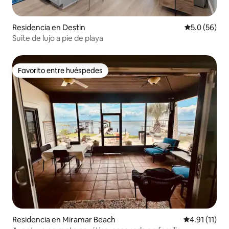
Residencia en Destin
Calificación
5.0 (56)
Suite de lujo a pie de playa
Favorito entre huéspedes
Favorito entre huéspedes
Residencia en Miramar Beach
Calificación 
4.91 (11)