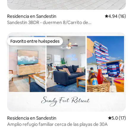
Residencia en Sandestin
Calificación 
4.94 (16)
Sandestin 3BDR - duermen 8/Carrito de
golf/Mascota/Piscina/Playa
Favorito entre huéspedes
Favorito entre huéspedes
Residencia en Sandestin
Calificación
5.0 (17)
Amplio refugio familiar cerca de las playas de 30A