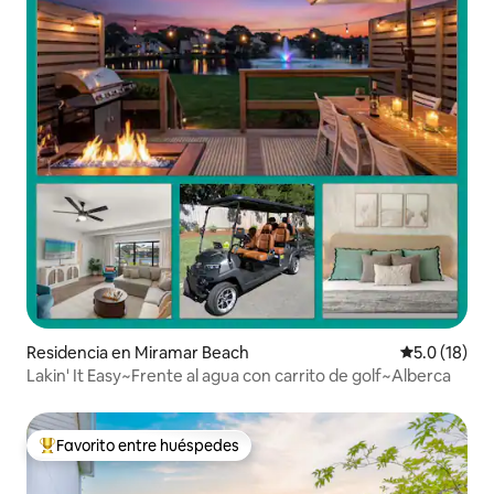
Residencia en Miramar Beach
Calificación
5.0 (18)
Lakin' It Easy~Frente al agua con carrito de golf~Alberca
Favorito entre huéspedes
De los mejores en Favorito entre huéspedes