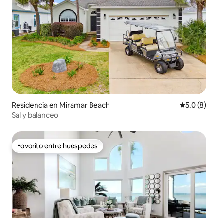
Residencia en Miramar Beach
Calificació
5.0 (8)
Sal y balanceo
Favorito entre huéspedes
Favorito entre huéspedes