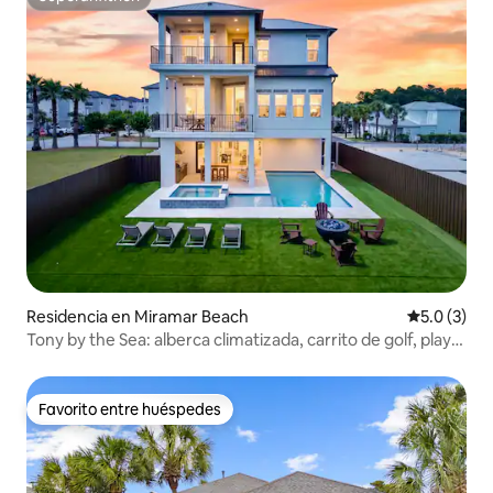
Superanfitrión
Residencia en Miramar Beach
Calificació
5.0 (3)
Tony by the Sea: alberca climatizada, carrito de golf, playa
privada
Favorito entre huéspedes
Favorito entre huéspedes