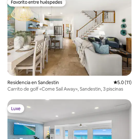
Favorito entre huéspedes
Favorito entre huéspedes
Residencia en Sandestin
Calificación
5.0 (11)
Carrito de golf «Come Sail Away», Sandestin, 3 piscinas
Luxe
Luxe