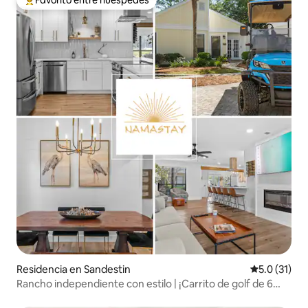
Favorito entre huéspedes
De los mejores en Favorito entre huéspedes
Residencia en Sandestin
Calificación
5.0 (31)
Rancho independiente con estilo | ¡Carrito de golf de 6
asientos!