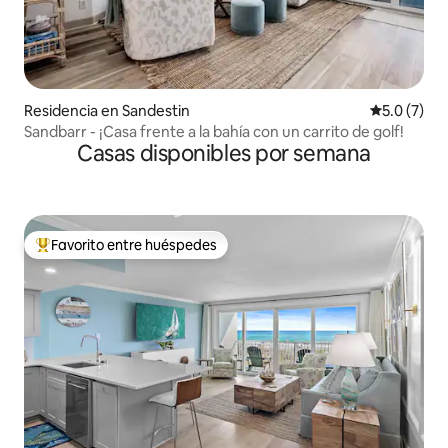
Residencia en Sandestin
Calificació
5.0 (7)
Sandbarr - ¡Casa frente a la bahía con un carrito de golf!
Casas disponibles por semana
Favorito entre huéspedes
De los mejores en Favorito entre huéspedes