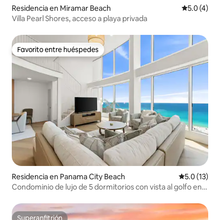
Residencia en Miramar Beach
Calificació
5.0 (4)
Villa Pearl Shores, acceso a playa privada
Favorito entre huéspedes
Favorito entre huéspedes
Residencia en Panama City Beach
Calificación
5.0 (13)
Condominio de lujo de 5 dormitorios con vista al golfo en
Panama City Beach
Superanfitrión