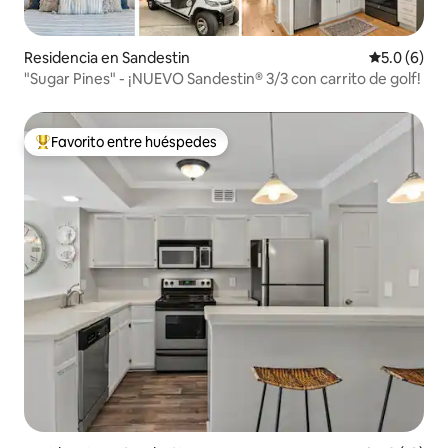
Residencia en Sandestin
Calificació
5.0 (6)
"Sugar Pines" - ¡NUEVO Sandestin® 3/3 con carrito de golf!
Favorito entre huéspedes
De los mejores en Favorito entre huéspedes