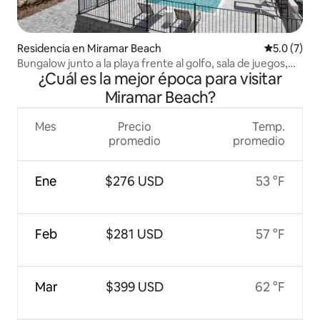
Residencia en Miramar Beach
Calificació
5.0 (7)
Bungalow junto a la playa frente al golfo, sala de juegos,
¿Cuál es la mejor época para visitar
privado
Miramar Beach?
Mes
Precio
Temp.
promedio
promedio
Ene
$276 USD
53 °F
Feb
$281 USD
57 °F
Mar
$399 USD
62 °F