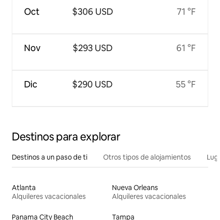
Oct
$306 USD
71 °F
Nov
$293 USD
61 °F
Dic
$290 USD
55 °F
Destinos para explorar
Destinos a un paso de ti
Otros tipos de alojamientos
Lug
Atlanta
Nueva Orleans
Alquileres vacacionales
Alquileres vacacionales
Panama City Beach
Tampa