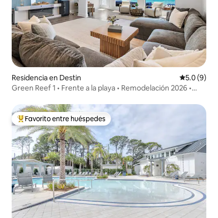
Residencia en Destin
Calificació
5.0 (9)
Green Reef 1 • Frente a la playa • Remodelación 2026 •
Arcade
Favorito entre huéspedes
De los mejores en Favorito entre huéspedes