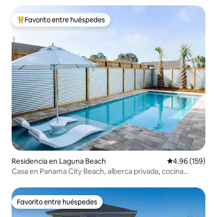
Favorito entre huéspedes
De los mejores en Favorito entre huéspedes
Residencia en Laguna Beach
Calificación pr
4.96 (159)
Casa en Panama City Beach, alberca privada, cocina
profesional
Favorito entre huéspedes
Favorito entre huéspedes