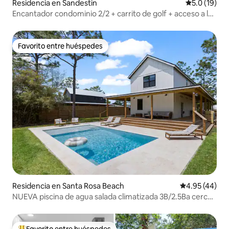
Residencia en Sandestin
Calificación
5.0 (19)
Encantador condominio 2/2 + carrito de golf + acceso a la
playa
Favorito entre huéspedes
Favorito entre huéspedes
Residencia en Santa Rosa Beach
Calificación 
4.95 (44)
NUEVA piscina de agua salada climatizada 3B/2.5Ba cerca
de 30A!