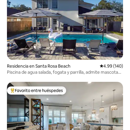
Residencia en Santa Rosa Beach
Calificación pr
4.99 (140)
Piscina de agua salada, fogata y parrilla, admite mascotas,
cerca de 30A
Favorito entre huéspedes
De los mejores en Favorito entre huéspedes