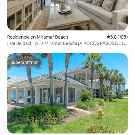
Residencia en Miramar Beach
Calificación 
5.0 (108)
¡Isle Be Back! ¡Villa Miramar Beach! ¡A POCOS PASOS DE LA
PLAYA!
Superanfitrión
Superanfitrión