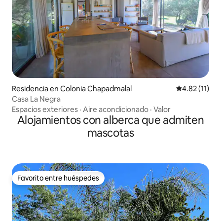
Residencia en Colonia Chapadmalal
Calificación 
4.82 (11)
Casa La Negra
Espacios exteriores
·
Aire acondicionado
·
Valor
Alojamientos con alberca que admiten
mascotas
Favorito entre huéspedes
Favorito entre huéspedes