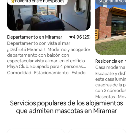
Favorito entre huéspedes
Superanfitrión
De los mejores en Favorito entre huéspedes
Superanfitrión
Departamento en Miramar
Calificación promedio: 4.96 de 
4.96 (25)
Departamento con vista al mar
¡¡Disfrutá Miramar!! Moderno y acogedor
departamento con balcón con
espectacular vista al mar, en el edificio
Residencia en Mar 
Playa Club. Equipado para 4 personas
Casa moderna con 
con: 1 sommier de 2 plazas 2 sommier de
Comodidad
·
Estacionamiento
·
Estado
la paya.
Escapate y disfrut
1 plaza Wifi Smart tv 32 pulgadas
esta casa luminosa
Cafetera Tostadora Pava eléctrica
cuadras de la play
Microondas Horno eléctrico Anafe de 2
con 2 cómodos dor
hornallas 2 ventiladores de techo
completos, un ampl
Mascotas
·
Movers
Calefacción eléctrica Servicio de
Servicios populares de los alojamientos
una galería perfect
limpieza 3 veces por semana Personal de
libre. Ideal para d
que admiten mascotas en Miramar
conserjería Vigilancia las 24 hs. 6
amigos o en parej
ascensores Bar ¡¡Todo para pasar una
juegos, espacio ve
hermosa estadía!!
sol, Wi-Fi, cocina 
estacionamiento d