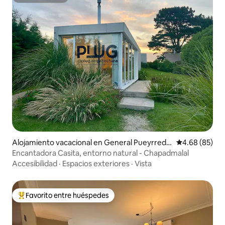
Superanfitrión
Alojamiento vacacional en General Pueyrredó
Calificación p
4.68 (85)
n
Encantadora Casita, entorno natural - Chapadmalal
Accesibilidad
·
Espacios exteriores
·
Vista
Favorito entre huéspedes
De los mejores en Favorito entre huéspedes