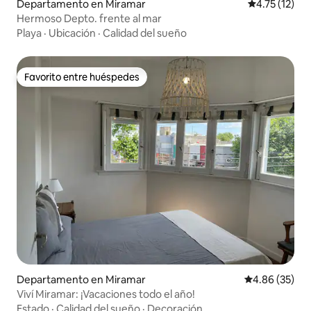
Departamento en Miramar
Calificación 
4.75 (12)
Hermoso Depto. frente al mar
Playa
·
Ubicación
·
Calidad del sueño
Favorito entre huéspedes
Favorito entre huéspedes
Departamento en Miramar
Calificación p
4.86 (35)
Viví Miramar: ¡Vacaciones todo el año!
Estado
·
Calidad del sueño
·
Decoración