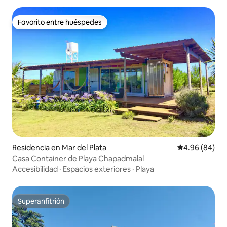
Favorito entre huéspedes
Favorito entre huéspedes
Residencia en Mar del Plata
Calificación p
4.96 (84)
Casa Container de Playa Chapadmalal
Accesibilidad
·
Espacios exteriores
·
Playa
Superanfitrión
Superanfitrión