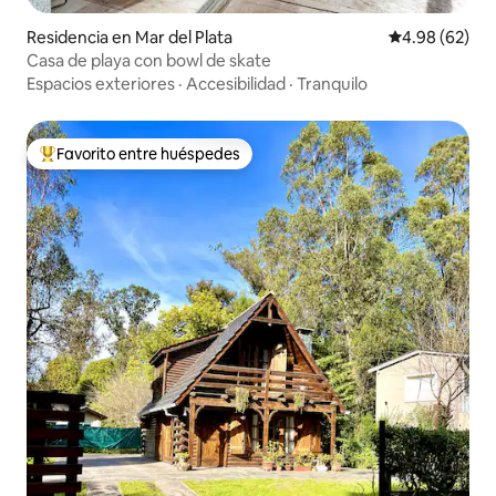
Residencia en Mar del Plata
Calificación p
4.98 (62)
Casa de playa con bowl de skate
Espacios exteriores
·
Accesibilidad
·
Tranquilo
Favorito entre huéspedes
De los mejores en Favorito entre huéspedes