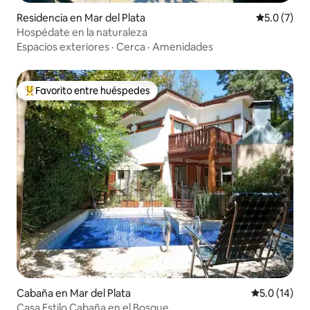
Residencia en Mar del Plata
Calificació
5.0 (7)
Hospédate en la naturaleza
Espacios exteriores
·
Cerca
·
Amenidades
Favorito entre huéspedes
De los mejores en Favorito entre huéspedes
Cabaña en Mar del Plata
Calificación
5.0 (14)
Casa Estilo Cabaña en el Bosque