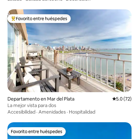
Favorito entre huéspedes
De los mejores en Favorito entre huéspedes
Departamento en Mar del Plata
Calificación
5.0 (72)
La mejor vista para dos
Accesibilidad
·
Amenidades
·
Hospitalidad
Favorito entre huéspedes
Favorito entre huéspedes