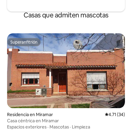
Casas que admiten mascotas
Superanfitrión
Superanfitrión
Residencia en Miramar
Calificación 
4.71 (34)
Casa céntrica en Miramar
Espacios exteriores
·
Mascotas
·
Limpieza