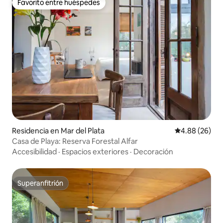
Favorito entre huéspedes
Favorito entre huéspedes
Residencia en Mar del Plata
Calificación p
4.88 (26)
Casa de Playa: Reserva Forestal Alfar
Accesibilidad
·
Espacios exteriores
·
Decoración
Superanfitrión
Superanfitrión