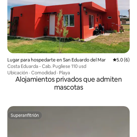
Lugar para hospedarte en San Eduardo del Mar
Calificació
5.0 (6)
Costa Eduarda - Cab. Pugliese 110 usd
Ubicación
·
Comodidad
·
Playa
Alojamientos privados que admiten
mascotas
Superanfitrión
Superanfitrión