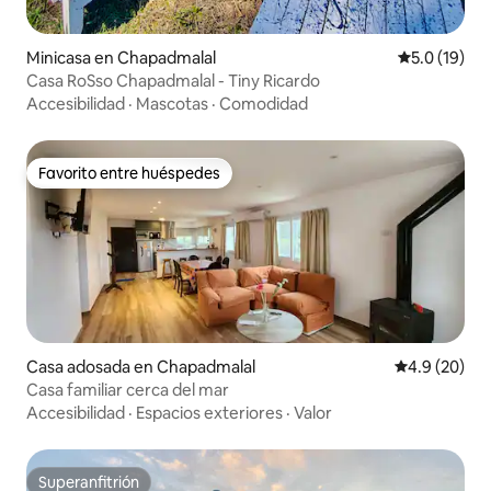
Minicasa en Chapadmalal
Calificación
5.0 (19)
Casa RoSso Chapadmalal - Tiny Ricardo
Accesibilidad
·
Mascotas
·
Comodidad
Favorito entre huéspedes
Favorito entre huéspedes
Casa adosada en Chapadmalal
Calificación
4.9 (20)
Casa familiar cerca del mar
Accesibilidad
·
Espacios exteriores
·
Valor
Superanfitrión