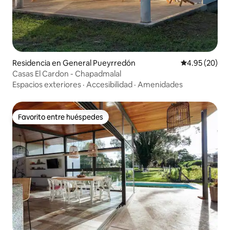
Residencia en General Pueyrredón
Calificación p
4.95 (20)
Casas El Cardon - Chapadmalal
Espacios exteriores
·
Accesibilidad
·
Amenidades
Favorito entre huéspedes
Favorito entre huéspedes