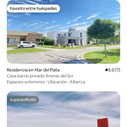
Favorito entre huéspedes
Favorito entre huéspedes
Residencia en Mar del Plata
Calificació
5.0 (7)
Casa barrio privado Arenas del Sur
Espacios exteriores
·
Ubicación
·
Alberca
Superanfitrión
Superanfitrión