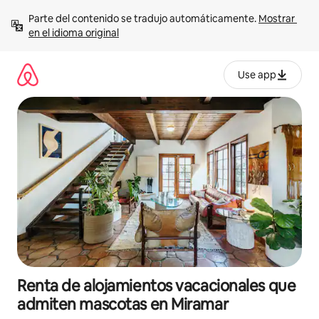
Ir
Parte del contenido se tradujo automáticamente. 
Mostrar 
al
en el idioma original
contenido
Use app
Renta de alojamientos vacacionales que
admiten mascotas en Miramar