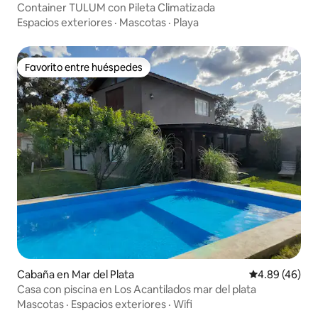
Container TULUM con Pileta Climatizada
Espacios exteriores
·
Mascotas
·
Playa
Favorito entre huéspedes
Favorito entre huéspedes
Cabaña en Mar del Plata
Calificación p
4.89 (46)
Casa con piscina en Los Acantilados mar del plata
Mascotas
·
Espacios exteriores
·
Wifi